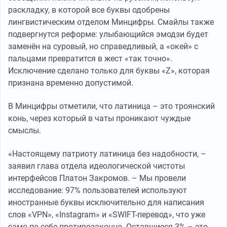
раскладку, в которой все буквы одобрены
лингвистическим отделом Минцифры. Смайлы также
подвергнутся реформе: улыбающийся эмодзи будет
заменён на суровый, но справедливый, а «окей» с
пальцами превратится в жест «так точно».
Исключение сделано только для буквы «Z», которая
признана временно допустимой.
В Минцифры отметили, что латиница – это троянский
конь, через который в чаты проникают чуждые
смыслы.
«Настоящему патриоту латиница без надобности, –
заявил глава отдела идеологической чистоты
интерфейсов Платон Закромов. – Мы провели
исследование: 97% пользователей используют
иностранные буквы исключительно для написания
слов «VPN», «Instagram» и «SWIFT-перевод», что уже
само по себе противозаконно. Оставшиеся 3% – это