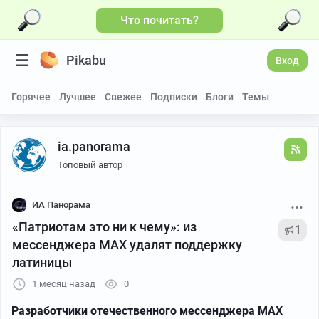
Что почитать?
Pikabu
Вход
Горячее
Лучшее
Свежее
Подписки
Блоги
Темы
ia.panorama
Топовый автор
ИА Панорама
«Патриотам это ни к чему»: из
1
мессенджера MAX удалят поддержку
латиницы
1 месяц назад
0
Разработчики отечественного мессенджера MAX