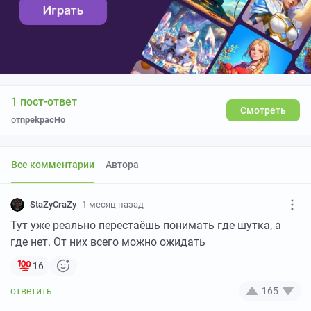
1 пост-ответ
Смотреть
от
npekpacHo
Все комментарии
Автора
StaZyCraZy
1 месяц назад
Тут уже реально перестаёшь понимать где шутка, а
где нет. От них всего можно ожидать
16
165