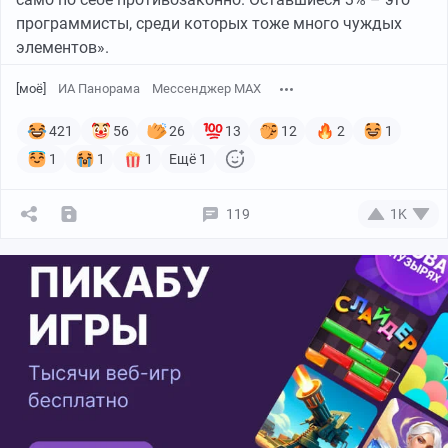
программисты, среди которых тоже много чуждых
элементов».
[моё]
ИА Панорама
Мессенджер MAX
421
56
26
13
12
2
1
1
1
1
Ещё 1
119
1K