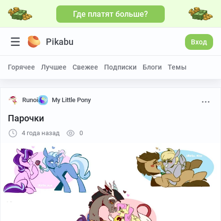
Где платят больше?
Pikabu
Вход
Горячее
Лучшее
Свежее
Подписки
Блоги
Темы
Runoi
My Little Pony
Парочки
4 года назад
0