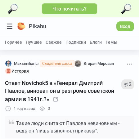
Что почитать?
Pikabu
Вход
Горячее
Лучшее
Свежее
Подписки
Блоги
Темы
MaxsimilianLi
Вторая Мировая
Свидетель хаоса
История
Ответ Novichok5 в «Генерал Дмитрий
2
Павлов, виноват он в разгроме советской
армии в 1941г.?»
1 год назад
0
Такие люди считают Павлова невиновным -
ведь он "лишь выполнял приказы".