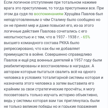
Если логичное отступление при тотальном нажиме
врага это преступление, то тогда преступники все. При
этом да судя по
воспоминаниям
Хрущёва Павлов был
неподготовленным о чём Сталину было сообщено но
он не принял мер и даже повысил его, из-за этого
логичные действия Павлова сочетались с его
неопытностью и с тем, что в 1937 - 1938 г. -
65%
высшего командного состава РККА было
репрессировано, что как-бы не добавляет
преимуществ в войне. Совершенно справедливо
Павлов и ещё ряд военных деятелей в 1957 году были
реабилитированы и восстановлены в наградах. А
авторам которые пытаться свалить всё на одного
человека в условиях тоталитарной системы которая и
назначила этого человека а затем выставила его
крайним за свои стратегические просчёты, я могу
посоветовать только изучать историю объективно,
ведь у системы которая вам так приглянулась были
не только великие победы но и горькие поражения