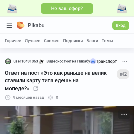
Не ваш офер?
Больше видео
Pikabu
Вход
Горячее
Лучшее
Свежее
Подписки
Блоги
Темы
user10491063
Видеохостинг на Пикабу
Транспорт
Ответ на пост «Это как раньше на велик
2
ставили карту типа едешь на
мопеде?»
9 месяцев назад
0