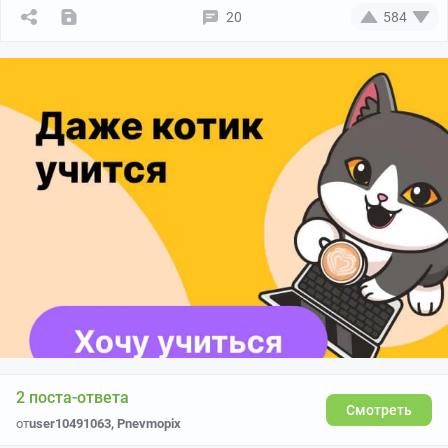
20
584
2 поста-ответа
Смотреть
от
user10491063
,
Pnevmopix