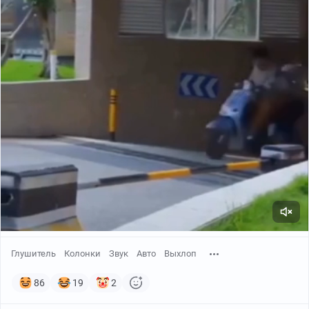
Глушитель
Колонки
Звук
Авто
Выхлоп
86
19
2