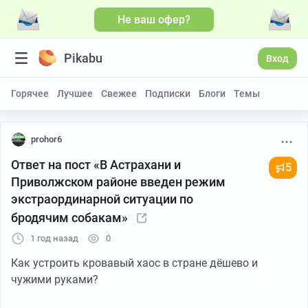
Не ваш офер?
Pikabu
Вход
Горячее
Лучшее
Свежее
Подписки
Блоги
Темы
prohor6
Ответ на пост «В Астрахани и
5
Приволжском районе введен режим
экстраординарной ситуации по
бродячим собакам»
1 год назад
0
Как устроить кровавый хаос в стране дёшево и
чужими руками?