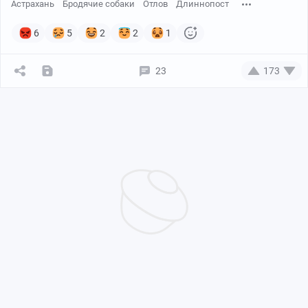
Астрахань
Бродячие собаки
Отлов
Длиннопост
6
5
2
2
1
23
173