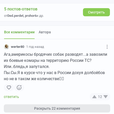
5 постов-ответов
Смотреть
от
Ded.perdet
,
prohor6
и др.
Все комментарии
Автора
werter80
1 год назад
Ага,америкосы бродячих собак разводят...а завозили
их боевые комары на территорию России ТС?
Или..блядь,я запутался.
Пы.Сы.Я в курсе что у нас в России дохуя долбоёбов
но не в таком же количестве🤦‍♂️
12
Раскрыть
22 комментария