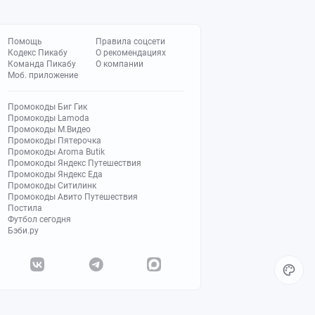
Помощь
Правила соцсети
Кодекс Пикабу
О рекомендациях
Команда Пикабу
О компании
Моб. приложение
Промокоды Биг Гик
Промокоды Lamoda
Промокоды М.Видео
Промокоды Пятерочка
Промокоды Aroma Butik
Промокоды Яндекс Путешествия
Промокоды Яндекс Еда
Промокоды Ситилинк
Промокоды Авито Путешествия
Постила
Футбол сегодня
Бэби.ру