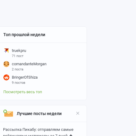
Топ прошлой недели
truekpru
71 пост
comandanteMorgan
2 поста
BringerOfShiza
9 постов
Посмотреть весь топ
Лучшие посты недели
Рассылка Пикабу: отправляем самые
🔥
рейтинговые материалы за 7 дней