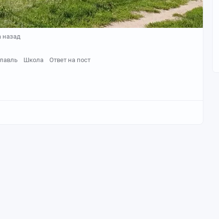
а назад
лавль
Школа
Ответ на пост