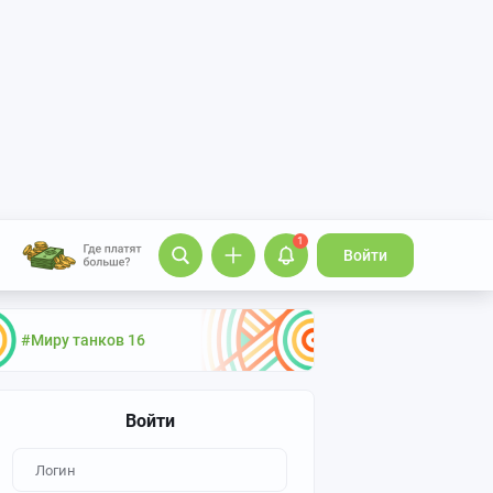
1
Войти
#Миру танков 16
Войти