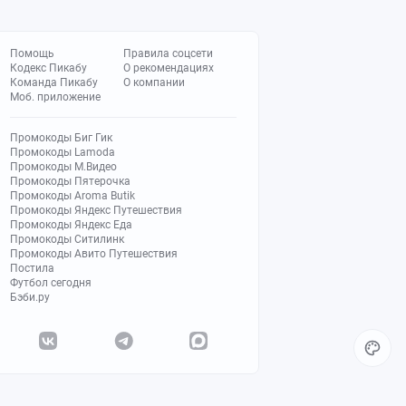
Помощь
Правила соцсети
Кодекс Пикабу
О рекомендациях
Команда Пикабу
О компании
Моб. приложение
Промокоды Биг Гик
Промокоды Lamoda
Промокоды М.Видео
Промокоды Пятерочка
Промокоды Aroma Butik
Промокоды Яндекс Путешествия
Промокоды Яндекс Еда
Промокоды Ситилинк
Промокоды Авито Путешествия
Постила
Футбол сегодня
Бэби.ру