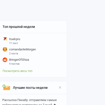
Топ прошлой недели
truekpru
71 пост
comandanteMorgan
2 поста
BringerOfShiza
9 постов
Посмотреть весь топ
Лучшие посты недели
Рассылка Пикабу: отправляем самые
🔥
рейтинговые материалы за 7 дней