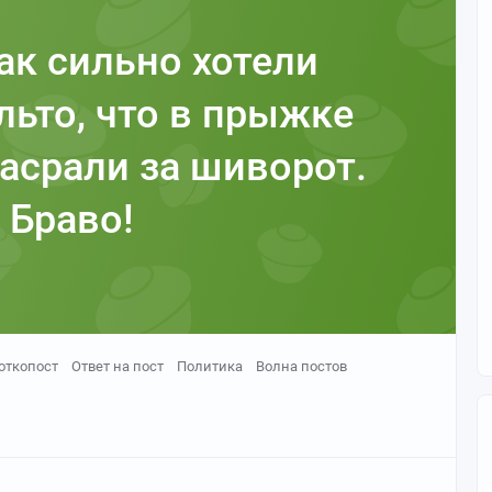
ак сильно хотели
льто, что в прыжке
насрали за шиворот.
Браво!
откопост
Ответ на пост
Политика
Волна постов