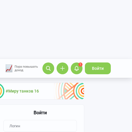
1
Войти
#Миру танков 16
Войти