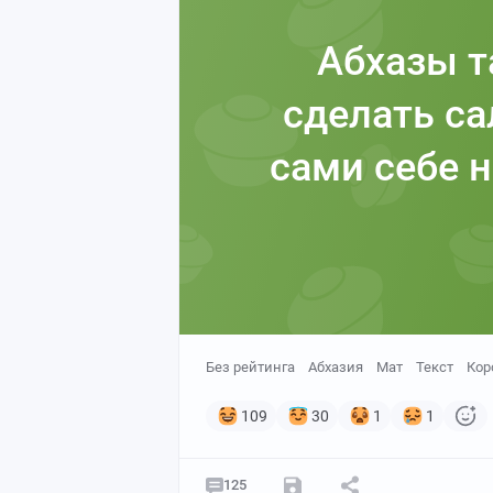
Абхазы т
сделать са
сами себе 
Без рейтинга
Абхазия
Мат
Текст
Кор
109
30
1
1
125