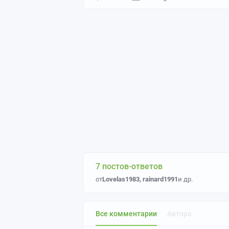
7 постов-ответов
от
Lovelas1983
,
rainard1991
и др.
Все комментарии
Автора