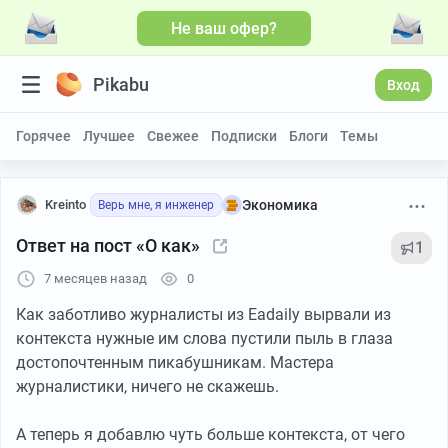
Не ваш офер?
Pikabu
Вход
Горячее
Лучшее
Свежее
Подписки
Блоги
Темы
Kreinto
Экономика
Верь мне, я инженер
Ответ на пост «О как»
1
7 месяцев назад
0
Как заботливо журналисты из Eadaily вырвали из
контекста нужные им слова пустили пыль в глаза
достопочтенным пикабушникам. Мастера
журналистики, ничего не скажешь.
А теперь я добавлю чуть больше контекста, от чего