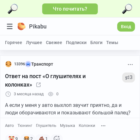
Что почитать?
Pikabu
Вход
Горячее
Лучшее
Свежее
Подписки
Блоги
Темы
13396
Транспорт
Ответ на пост «О глушителях и
3
колонках»
3 месяца назад
0
А если у меня у авто выхлоп звучит приятно, да и
люди оборачиваются и показывают большой палец?
Авто
Тюнинг
Глушитель
Музыка
Колонки
9
2
1