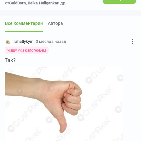
от
GaldBorn
,
Belka.Huliganka
и др.
Все комментарии
Автора
rahatlykym
3 месяца назад
Чищу ухи килогерцем
Так?