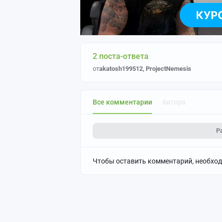
2 поста-ответа
от
akatosh199512
,
ProjectNemesis
Все комментарии
Автора
Р
Чтобы оставить комментарий, необхо