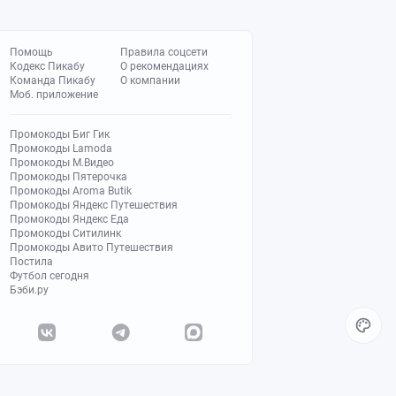
Помощь
Правила соцсети
Кодекс Пикабу
О рекомендациях
Команда Пикабу
О компании
Моб. приложение
Промокоды Биг Гик
Промокоды Lamoda
Промокоды М.Видео
Промокоды Пятерочка
Промокоды Aroma Butik
Промокоды Яндекс Путешествия
Промокоды Яндекс Еда
Промокоды Ситилинк
Промокоды Авито Путешествия
Постила
Футбол сегодня
Бэби.ру