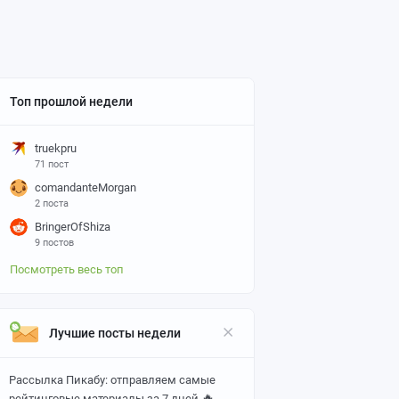
Топ прошлой недели
truekpru
71 пост
comandanteMorgan
2 поста
BringerOfShiza
9 постов
Посмотреть весь топ
Лучшие посты недели
Рассылка Пикабу: отправляем самые
🔥
рейтинговые материалы за 7 дней