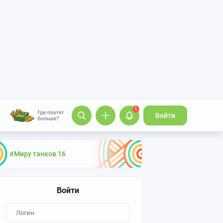
1
Войти
#Миру танков 16
Войти