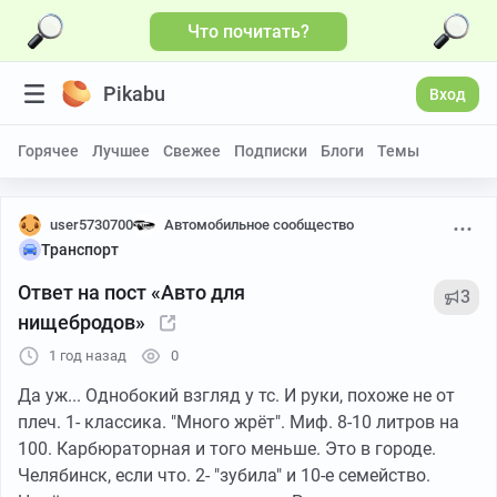
Что почитать?
Pikabu
Вход
Горячее
Лучшее
Свежее
Подписки
Блоги
Темы
user5730700
Автомобильное сообщество
Транспорт
Ответ на пост «Авто для
3
нищебродов»
1 год назад
0
Да уж... Однобокий взгляд у тс. И руки, похоже не от
плеч. 1- классика. "Много жрёт". Миф. 8-10 литров на
100. Карбюраторная и того меньше. Это в городе.
Челябинск, если что. 2- "зубила" и 10-е семейство.