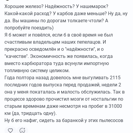
Хорошее железо? Надёжность? У нашемарок?
Какой-какой расход? У карбов даже меньше? Ну да, ну
да. Вы машины по дорогам толкаете чтоли? А
попробуйте поездить)
Я б может и повёлся, если б в своё время не был
счастливым владельцем наших пепелацов. И
прекрасно осведомлён и о "надёжности", и о
"качестве". Экономичность же появилась, когда
вместо карбюратора туда всунули импортную
топливную систему целиком.
Года полтора назад довелось мне выгуливать 2115
последних годов выпуска перед продажей, недели 2
она у меня покаталась и малость обслужилась. Так в
процессе здорово прочистил мозги от ностальгии по
старым временам даже несмотря на пробег в 31000
км (да, тридцать одну).
Ну б его нафиг, сидеть за баранкой у этих пылесосов