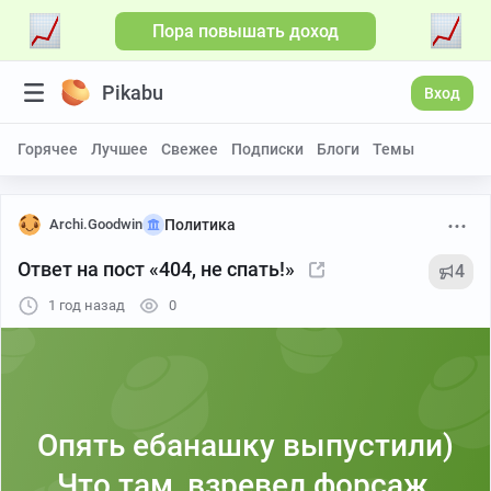
Пора повышать доход
Pikabu
Вход
Горячее
Лучшее
Свежее
Подписки
Блоги
Темы
Archi.Goodwin
Политика
Ответ на пост «404, не спать!»
4
1 год назад
0
Опять ебанашку выпустили)
Что там, взревел форсаж,