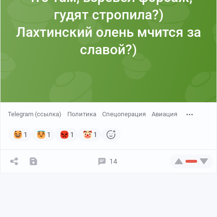
гудят стропила?)
Лахтинский олень мчится за
славой?)
Telegram (ссылка)
Политика
Спецоперация
Авиация
1
1
1
1
14