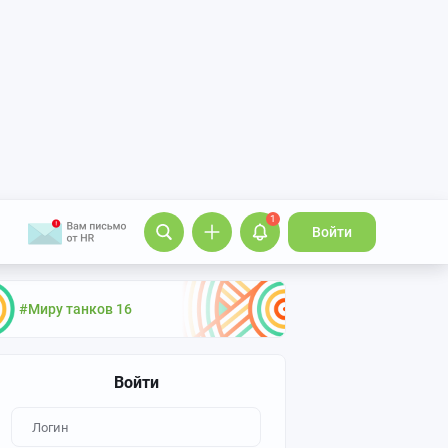
1
Войти
#Миру танков 16
Войти