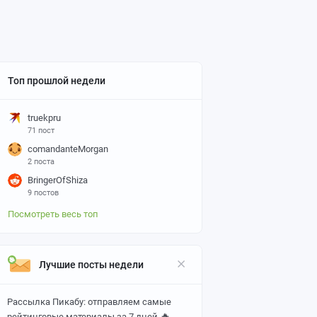
Топ прошлой недели
truekpru
71 пост
comandanteMorgan
2 поста
BringerOfShiza
9 постов
Посмотреть весь топ
Лучшие посты недели
Рассылка Пикабу: отправляем самые
🔥
рейтинговые материалы за 7 дней