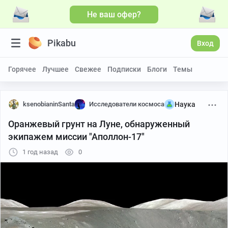
Не ваш офер?
Pikabu
Вход
Горячее
Лучшее
Свежее
Подписки
Блоги
Темы
ksenobianinSanta
Исследователи космоса
Наука
Оранжевый грунт на Луне, обнаруженный
экипажем миссии "Аполлон-17"
1 год назад
0