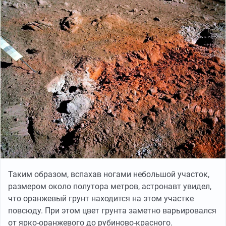
Таким образом, вспахав ногами небольшой участок,
размером около полутора метров, астронавт увидел,
что оранжевый грунт находится на этом участке
повсюду. При этом цвет грунта заметно варьировался
от ярко-оранжевого до рубиново-красного.