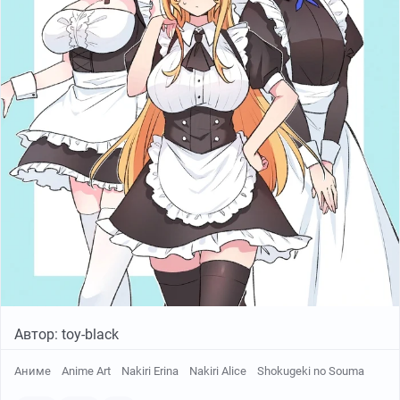
Автор: toy-black
Аниме
Anime Art
Nakiri Erina
Nakiri Alice
Shokugeki no Souma