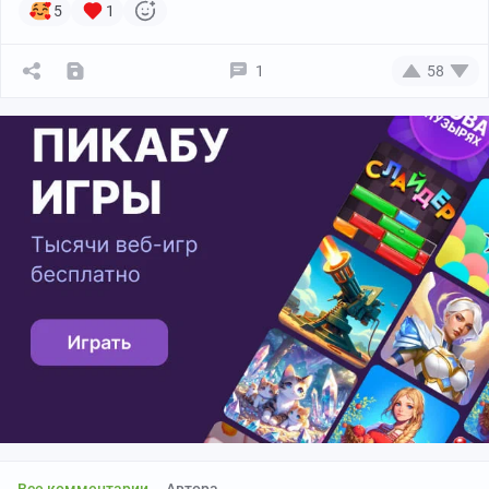
5
1
1
58
Все комментарии
Автора