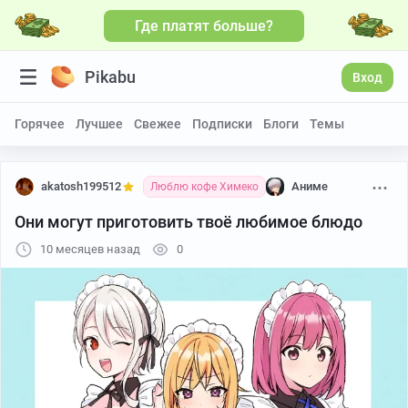
Где платят больше?
Pikabu
Вход
Горячее
Лучшее
Свежее
Подписки
Блоги
Темы
akatosh199512
Аниме
Люблю кофе Химеко
Они могут приготовить твоё любимое блюдо
10 месяцев назад
0