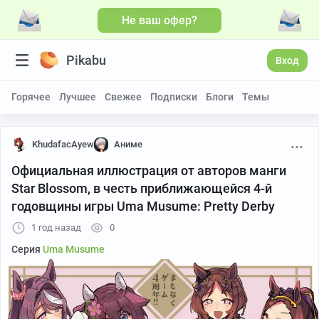
Не ваш офер?
Pikabu
Вход
Горячее
Лучшее
Свежее
Подписки
Блоги
Темы
KhudafacAyew
Аниме
Официальная иллюстрация от авторов манги
Star Blossom, в честь приближающейся 4-й
годовщины игры Uma Musume: Pretty Derby
1 год назад
0
Серия
Uma Musume