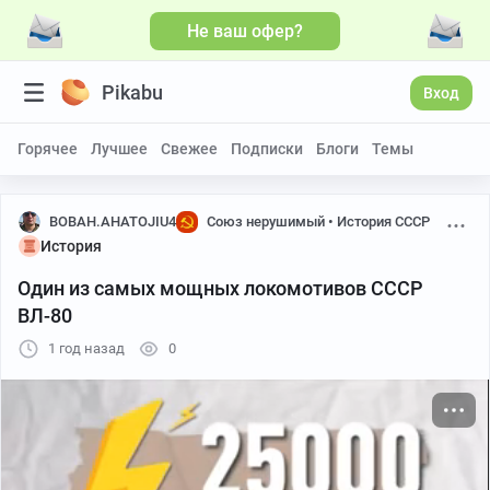
Не ваш офер?
Больше видео
Pikabu
Вход
Горячее
Лучшее
Свежее
Подписки
Блоги
Темы
BOBAH.AHATOJIU4
Союз нерушимый • История СССР
История
Один из самых мощных локомотивов СССР
ВЛ-80
1 год назад
0