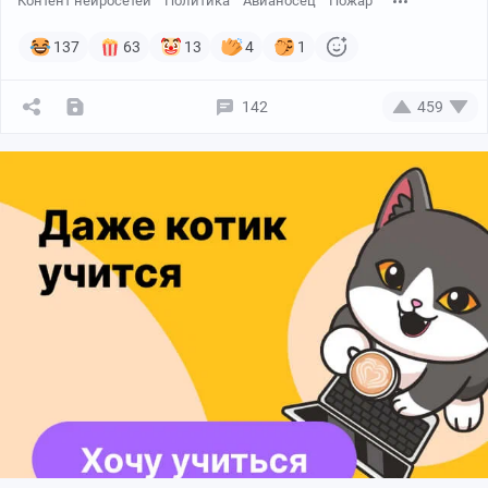
Контент нейросетей
Политика
Авианосец
Пожар
137
63
13
4
1
142
459