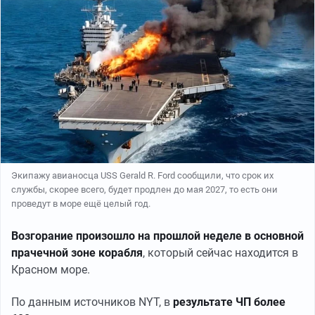
Экипажу авианосца USS Gerald R. Ford сообщили, что срок их
службы, скорее всего, будет продлен до мая 2027, то есть они
проведут в море ещё целый год.
Возгорание произошло на прошлой неделе в основной
прачечной зоне корабля
, который сейчас находится в
Красном море.
По данным источников NYT, в
результате ЧП более