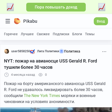
Пора повышать доход
Pikabu
Вход
Горячее
Лучшее
Свежее
Подписки
Блоги
Темы
user5858250
Лига Политики
Политика
NYT: пожар на авианосце USS Gerald R. Ford
тушили более 30 часов
4 месяца назад
0
Пожар на борту американского авианосца USS Gerald
R. Ford не удавалось ликвидировать более 30 часов,
сообщили
The New York Times
моряки и военные
чиновники на условиях анонимности.