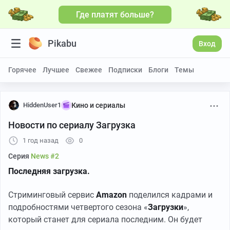
Где платят больше?
Pikabu
Вход
Горячее
Лучшее
Свежее
Подписки
Блоги
Темы
HiddenUser1
Кино и сериалы
Новости по сериалу Загрузка
1 год назад
0
Серия
News #2
Последняя загрузка.
Стриминговый сервис
Amazon
поделился кадрами и
подробностями четвертого сезона «
Загрузки
»,
который станет для сериала последним. Он будет