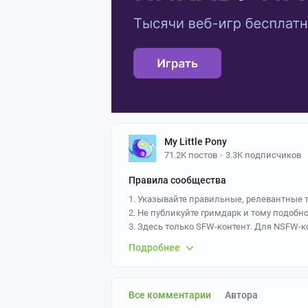
My Little Pony
71.2K постов
3.3K подписчиков
Правила сообщества
1. Указывайте правильные, релевантные т
2. Не публикуйте гримдарк и тому подобн
3. Здесь только SFW-контент. Для NSFW-к
4. Воздержитесь от хейтерства к тематике 
Подробнее
5. В случае спама\нарушений аккаунтам
кратковременный минимум рейтинга для 
Все комментарии
Автора