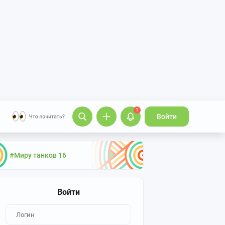
1
Войти
#Миру танков 16
Войти