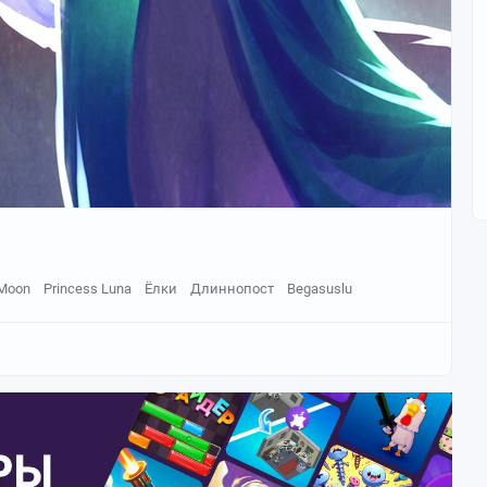
 Moon
Princess Luna
Ёлки
Длиннопост
Begasuslu