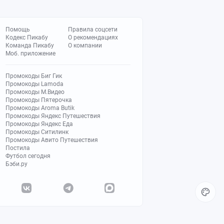
Помощь
Правила соцсети
Кодекс Пикабу
О рекомендациях
Команда Пикабу
О компании
Моб. приложение
Промокоды Биг Гик
Промокоды Lamoda
Промокоды М.Видео
Промокоды Пятерочка
Промокоды Aroma Butik
Промокоды Яндекс Путешествия
Промокоды Яндекс Еда
Промокоды Ситилинк
Промокоды Авито Путешествия
Постила
Футбол сегодня
Бэби.ру