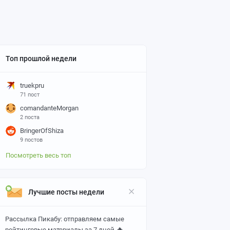
Топ прошлой недели
truekpru
71 пост
comandanteMorgan
2 поста
BringerOfShiza
9 постов
Посмотреть весь топ
Лучшие посты недели
Рассылка Пикабу: отправляем самые
🔥
рейтинговые материалы за 7 дней