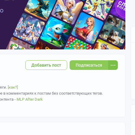
Добавить пост
Подписаться
еги.
[как?]
ое в комментариях к постам без соответствующих тегов.
онтента -
MLP After Dark
mlp в сообществе. Duh.
и-однодневками может быть введен небольшой
создания постов.