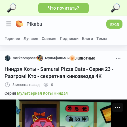
Что почитать?
Больше видео
Pikabu
Вход
Горячее
Лучшее
Свежее
Подписки
Блоги
Темы
mrrkcomposer
Мультфильмы
Животные
Ниндзя Коты - Samurai Pizza Cats - Серия 23 -
Разгром! Кто - секретная кинозвезда 4K
3 месяца назад
0
Серия
Мультсериал Коты Ниндзя