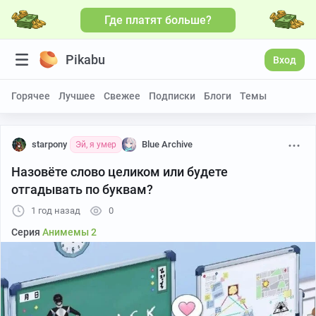
Где платят больше?
Pikabu
Вход
Горячее
Лучшее
Свежее
Подписки
Блоги
Темы
starpony
Blue Archive
Эй, я умер
Назовёте слово целиком или будете
отгадывать по буквам?
1 год назад
0
Серия
Анимемы 2