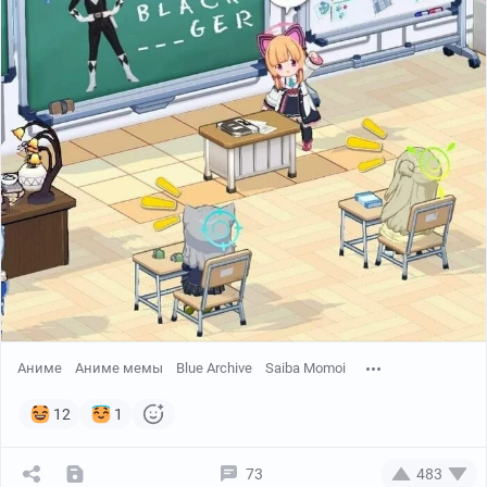
Аниме
Аниме мемы
Blue Archive
Saiba Momoi
12
1
73
483