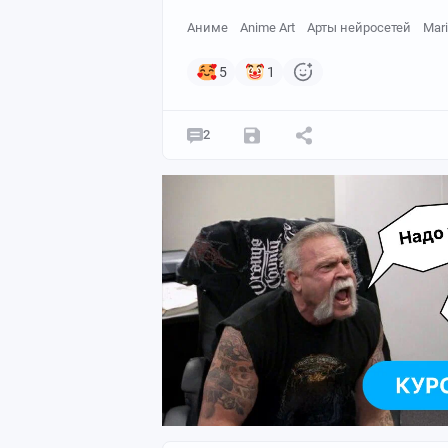
Аниме
Anime Art
Арты нейросетей
Mar
5
1
2