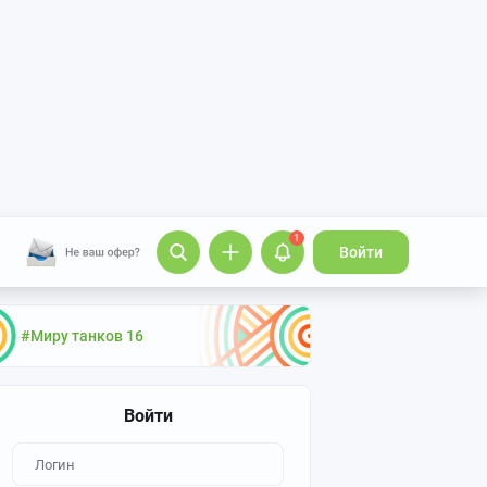
1
Войти
#Миру танков 16
Войти