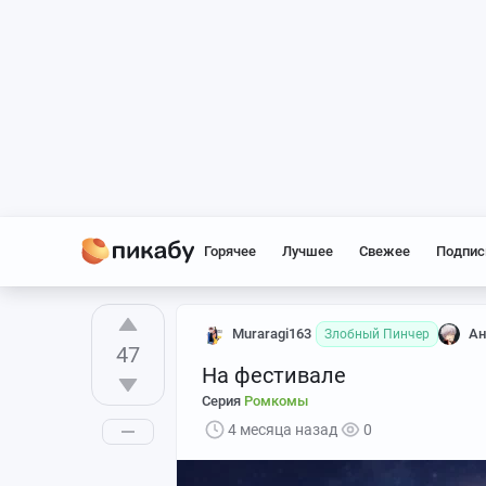
Горячее
Лучшее
Свежее
Подпис
Muraragi163
Ан
Злобный Пинчер
47
На фестивале
Серия
Ромкомы
4 месяца назад
0