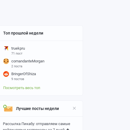
Топ прошлой недели
truekpru
71 пост
comandanteMorgan
2 поста
BringerOfShiza
9 постов
Посмотреть весь топ
Лучшие посты недели
Рассылка Пикабу: отправляем самые
🔥
рейтинговые материалы за 7 дней