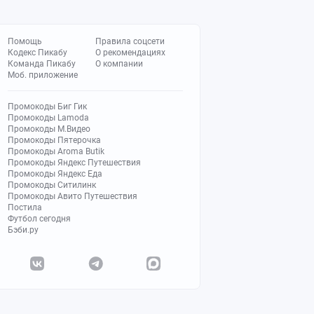
Помощь
Правила соцсети
Кодекс Пикабу
О рекомендациях
Команда Пикабу
О компании
Моб. приложение
Промокоды Биг Гик
Промокоды Lamoda
Промокоды М.Видео
Промокоды Пятерочка
Промокоды Aroma Butik
Промокоды Яндекс Путешествия
Промокоды Яндекс Еда
Промокоды Ситилинк
Промокоды Авито Путешествия
Постила
Футбол сегодня
Бэби.ру