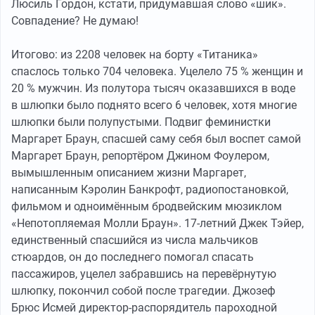
Люсиль Гордон, кстати, придумавшая слово «шик».
Совпадение? Не думаю!
Итогово: из 2208 человек на борту «Титаника»
спаслось только 704 человека. Уцелело 75 % женщин и
20 % мужчин. Из полутора тысяч оказавшихся в воде
в шлюпки было поднято всего 6 человек, хотя многие
шлюпки были полупустыми. Подвиг феминистки
Маргарет Браун, спасшей саму себя был воспет самой
Маргарет Браун, репортёром Джином Фоулером,
вымышленным описанием жизни Маргарет,
написанным Кэролин Банкрофт, радиопостановкой,
фильмом и одноимённым бродвейским мюзиклом
«Непотопляемая Молли Браун». 17-летний Джек Тэйер,
единственный спасшийся из числа мальчиков
стюардов, он до последнего помогал спасать
пассажиров, уцелел забравшись на перевёрнутую
шлюпку, покончил собой после трагедии. Джозеф
Брюс Исмей директор-распорядитель пароходной