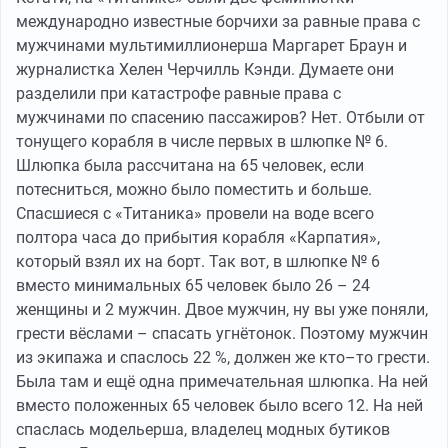
международно известные борчихи за равные права с
мужчинами мультимиллионерша Маргарет Браун и
журналистка Хелен Черчилль Кэнди. Думаете они
разделили при катастрофе равные права с
мужчинами по спасению пассажиров? Нет. Отбыли от
тонущего корабля в числе первых в шлюпке № 6.
Шлюпка была рассчитана на 65 человек, если
потесниться, можно было поместить и больше.
Спасшиеся с «Титаника» провели на воде всего
полтора часа до прибытия корабля «Карпатия»,
который взял их на борт. Так вот, в шлюпке № 6
вместо минимальных 65 человек было 26 – 24
женщины и 2 мужчин. Двое мужчин, ну вы уже поняли,
грести вёслами – спасать угнётонок. Поэтому мужчин
из экипажа и спаслось 22 %, должен же кто–то грести.
Была там и ещё одна примечательная шлюпка. На ней
вместо положенных 65 человек было всего 12. На ней
спаслась модельерша, владелец модных бутиков