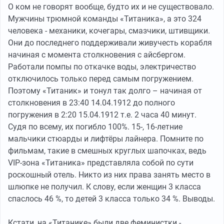
О ком не говорят вообще, будто их и не существовало.
Мужчины трюмной команды «Титаника», а это 324
человека - механики, кочегары, смазчики, штивщики.
Они до последнего поддерживали живучесть корабля
начиная с момента столкновения с айсбергом.
Работали помпы по откачке воды, электричество
отключилось только перед самым погружением.
Поэтому «Титаник» и тонул так долго – начиная от
столкновения в 23:40 14.04.1912 до полного
погружения в 2:20 15.04.1912 т.е. 2 часа 40 минут.
Судя по всему, их погибло 100%. 15-, 16-летние
мальчики стюарды и лифтёры лайнера. Помните по
фильмам, такие в смешных круглых шапочках, ведь
VIP-зона «Титаника» представляла собой по сути
роскошный отель. Никто из них права занять место в
шлюпке не получил. К слову, если женщин 3 класса
спаслось 46 %, то детей 3 класса только 34 %. Выводы.
Кстати, на «Титанике» были две феминистки -