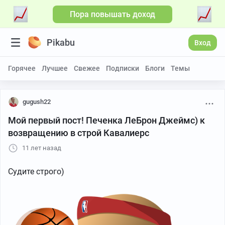
Пора повышать доход
Pikabu
Вход
Горячее
Лучшее
Свежее
Подписки
Блоги
Темы
gugush22
Мой первый пост! Печенка ЛеБрон Джеймс) к
возвращению в строй Кавалиерс
11 лет назад
Судите строго)