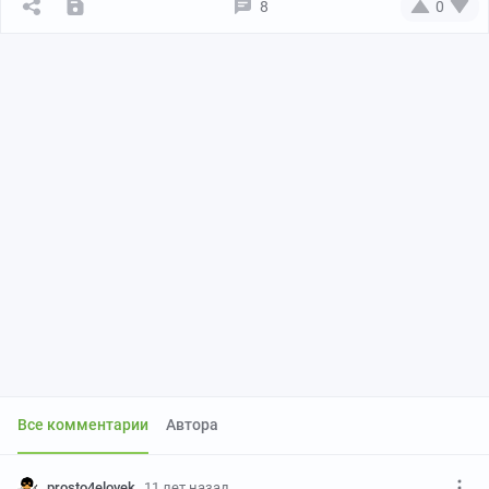
8
0
Все комментарии
Автора
prosto4elovek
11 лет назад