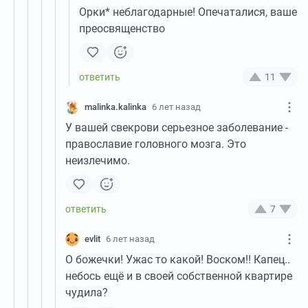
Орки* неблагодарные! Опечаталися, ваше
преосвященство
11
malinka.kalinka
6 лет назад
У вашей свекрови серьезное заболевание -
православие головного мозга. Это
неизлечимо.
7
evlit
6 лет назад
О божечки! Ужас то какой! Воском!! Капец..
небось ещё и в своей собственной квартире
чудила?