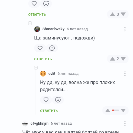
0
Shmarlovsky
6 лет назад
Ща заминусуют , подожди)
2
evlit
6 лет назад
Ну да, ну да, волна же про плохих
родителей....
cfvgbhnjm
6 лет назад
Чёт муж у вас как шалтай болтай со всеми