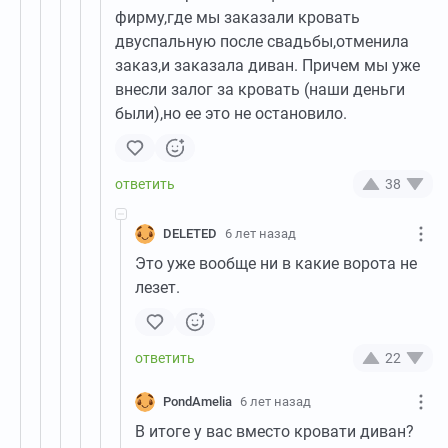
фирму,где мы заказали кровать
двуспальную после свадьбы,отменила
заказ,и заказала диван. Причем мы уже
внесли залог за кровать (наши деньги
были),но ее это не остановило.
38
DELETED
6 лет назад
Это уже вообще ни в какие ворота не
лезет.
22
PondAmelia
6 лет назад
В итоге у вас вместо кровати диван?