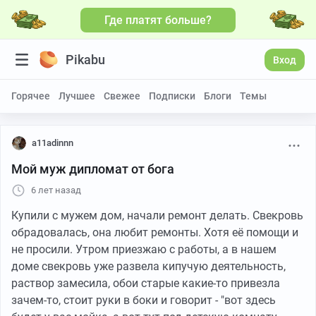
Где платят больше?
Pikabu
Вход
Горячее
Лучшее
Свежее
Подписки
Блоги
Темы
a11adinnn
Мой муж дипломат от бога
6 лет назад
Купили с мужем дом, начали ремонт делать. Свекровь
обрадовалась, она любит ремонты. Хотя её помощи и
не просили. Утром приезжаю с работы, а в нашем
доме свекровь уже развела кипучую деятельность,
раствор замесила, обои старые какие-то привезла
зачем-то, стоит руки в боки и говорит - "вот здесь