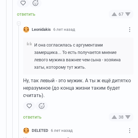
67
Leonidakis
6 лет назад
И она согласилась с аргументами
замерщика... То есть получается мнение
левого мужика важнее чем сына - хозяина
хаты, которому тут жить.
Ну, так левый - это мужик. А ты ж ещё дитятко
неразумное (до конца жизни таким будет
считать).
38
DELETED
6 лет назад