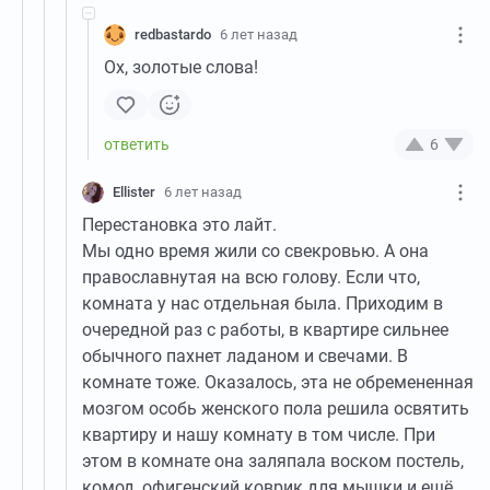
redbastardo
6 лет назад
Ох, золотые слова!
6
Ellister
6 лет назад
Перестановка это лайт.
Мы одно время жили со свекровью. А она
православнутая на всю голову. Если что,
комната у нас отдельная была. Приходим в
очередной раз с работы, в квартире сильнее
обычного пахнет ладаном и свечами. В
комнате тоже. Оказалось, эта не обремененная
мозгом особь женского пола решила освятить
квартиру и нашу комнату в том числе. При
этом в комнате она заляпала воском постель,
комод, офигенский коврик для мышки и ещё