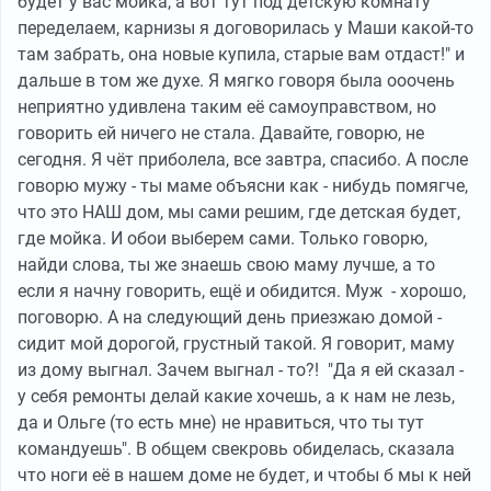
будет у вас мойка, а вот тут под детскую комнату
переделаем, карнизы я договорилась у Маши какой-то
там забрать, она новые купила, старые вам отдаст!" и
дальше в том же духе. Я мягко говоря была ооочень
неприятно удивлена таким её самоуправством, но
говорить ей ничего не стала. Давайте, говорю, не
сегодня. Я чёт приболела, все завтра, спасибо. А после
говорю мужу - ты маме объясни как - нибудь помягче,
что это НАШ дом, мы сами решим, где детская будет,
где мойка. И обои выберем сами. Только говорю,
найди слова, ты же знаешь свою маму лучше, а то
если я начну говорить, ещё и обидится. Муж - хорошо,
поговорю. А на следующий день приезжаю домой -
сидит мой дорогой, грустный такой. Я говорит, маму
из дому выгнал. Зачем выгнал - то?! "Да я ей сказал -
у себя ремонты делай какие хочешь, а к нам не лезь,
да и Ольге (то есть мне) не нравиться, что ты тут
командуешь". В общем свекровь обиделась, сказала
что ноги её в нашем доме не будет, и чтобы б мы к ней