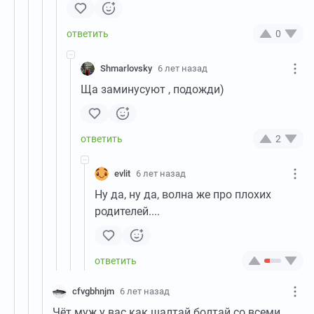
0
Shmarlovsky
6 лет назад
Ща заминусуют , подожди)
2
evlit
6 лет назад
Ну да, ну да, волна же про плохих
родителей....
cfvgbhnjm
6 лет назад
Чёт муж у вас как шалтай болтай со всеми