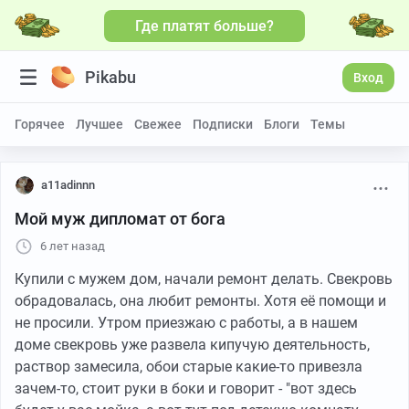
Где платят больше?
Pikabu
Вход
Горячее
Лучшее
Свежее
Подписки
Блоги
Темы
a11adinnn
Мой муж дипломат от бога
6 лет назад
Купили с мужем дом, начали ремонт делать. Свекровь
обрадовалась, она любит ремонты. Хотя её помощи и
не просили. Утром приезжаю с работы, а в нашем
доме свекровь уже развела кипучую деятельность,
раствор замесила, обои старые какие-то привезла
зачем-то, стоит руки в боки и говорит - "вот здесь