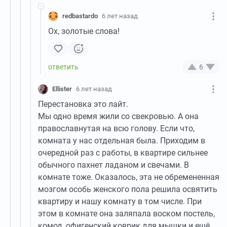
redbastardo
6 лет назад
Ох, золотые слова!
6
Ellister
6 лет назад
Перестановка это лайт.
Мы одно время жили со свекровью. А она
православнутая на всю голову. Если что,
комната у нас отдельная была. Приходим в
очередной раз с работы, в квартире сильнее
обычного пахнет ладаном и свечами. В
комнате тоже. Оказалось, эта не обремененная
мозгом особь женского пола решила освятить
квартиру и нашу комнату в том числе. При
этом в комнате она заляпала воском постель,
комод, офигенский коврик для мышки и ещё