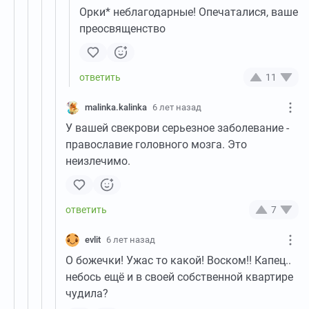
Орки* неблагодарные! Опечаталися, ваше
преосвященство
11
malinka.kalinka
6 лет назад
У вашей свекрови серьезное заболевание -
православие головного мозга. Это
неизлечимо.
7
evlit
6 лет назад
О божечки! Ужас то какой! Воском!! Капец..
небось ещё и в своей собственной квартире
чудила?