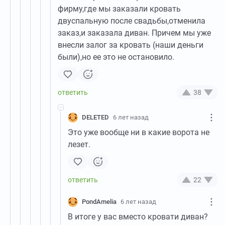
фирму,где мы заказали кровать
двуспальную после свадьбы,отменила
заказ,и заказала диван. Причем мы уже
внесли залог за кровать (наши деньги
были),но ее это не остановило.
38
DELETED
6 лет назад
Это уже вообще ни в какие ворота не
лезет.
22
PondAmelia
6 лет назад
В итоге у вас вместо кровати диван?