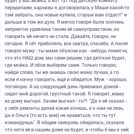
будет у вас мойка, а вот тут под детскую комнату
переделаем, карнизы я договорилась у Маши какой-то
там забрать, она новые купила, старые вам отдаст!" и
дальше в том же духе. Я мягко говоря была ооочень
неприятно удивлена таким её самоуправством, но
говорить ей ничего не стала. Давайте, говорю, не
сегодня. Я чёт приболела, все завтра, спасибо. А после
говорю мужу - ты маме объясни как - нибудь помягче,
что это НАШ дом, мы сами решим, где детская будет,
где мойка. И обои выберем сами. Только говорю,
найди слова, ты же знаешь свою маму лучше, а то
если я начну говорить, ещё и обидится. Муж - хорошо,
поговорю. А на следующий день приезжаю домой -
сидит мой дорогой, грустный такой. Я говорит, маму
из дому выгнал. Зачем выгнал - то?! "Да я ей сказал -
у себя ремонты делай какие хочешь, а к нам не лезь,
да и Ольге (то есть мне) не нравиться, что ты тут
командуешь". В общем свекровь обиделась, сказала
что ноги её в нашем доме не будет, и чтобы б мы к ней