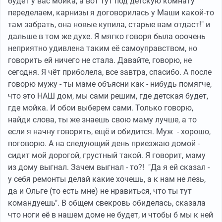
будет у вас мойка, а вот тут под детскую комнату
переделаем, карнизы я договорилась у Маши какой-то
там забрать, она новые купила, старые вам отдаст!" и
дальше в том же духе. Я мягко говоря была ооочень
неприятно удивлена таким её самоуправством, но
говорить ей ничего не стала. Давайте, говорю, не
сегодня. Я чёт приболела, все завтра, спасибо. А после
говорю мужу - ты маме объясни как - нибудь помягче,
что это НАШ дом, мы сами решим, где детская будет,
где мойка. И обои выберем сами. Только говорю,
найди слова, ты же знаешь свою маму лучше, а то
если я начну говорить, ещё и обидится. Муж - хорошо,
поговорю. А на следующий день приезжаю домой -
сидит мой дорогой, грустный такой. Я говорит, маму
из дому выгнал. Зачем выгнал - то?! "Да я ей сказал -
у себя ремонты делай какие хочешь, а к нам не лезь,
да и Ольге (то есть мне) не нравиться, что ты тут
командуешь". В общем свекровь обиделась, сказала
что ноги её в нашем доме не будет, и чтобы б мы к ней