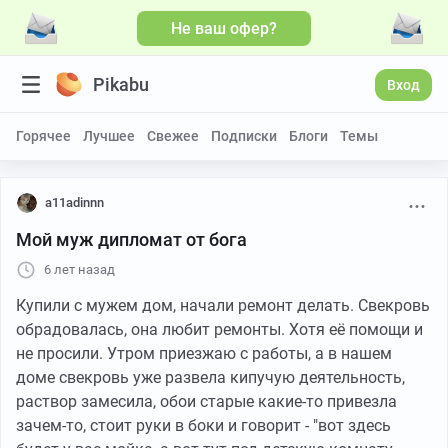
Не ваш офер?
Pikabu
Вход
Горячее
Лучшее
Свежее
Подписки
Блоги
Темы
a11adinnn
Мой муж дипломат от бога
6 лет назад
Купили с мужем дом, начали ремонт делать. Свекровь
обрадовалась, она любит ремонты. Хотя её помощи и
не просили. Утром приезжаю с работы, а в нашем
доме свекровь уже развела кипучую деятельность,
раствор замесила, обои старые какие-то привезла
зачем-то, стоит руки в боки и говорит - "вот здесь