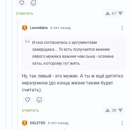
67
Leonidakis
6 лет назад
И она согласилась с аргументами
замерщика... То есть получается мнение
левого мужика важнее чем сына - хозяина
хаты, которому тут жить.
Ну, так левый - это мужик. А ты ж ещё дитятко
неразумное (до конца жизни таким будет
считать).
38
DELETED
6 лет назад