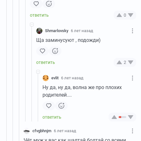
0
Shmarlovsky
6 лет назад
Ща заминусуют , подожди)
2
evlit
6 лет назад
Ну да, ну да, волна же про плохих
родителей....
cfvgbhnjm
6 лет назад
Чёт муж у вас как шалтай болтай со всеми