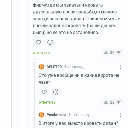
фирму,где мы заказали кровать
двуспальную после свадьбы,отменила
заказ,и заказала диван. Причем мы уже
внесли залог за кровать (наши деньги
были),но ее это не остановило.
38
DELETED
6 лет назад
Это уже вообще ни в какие ворота не
лезет.
22
PondAmelia
6 лет назад
В итоге у вас вместо кровати диван?