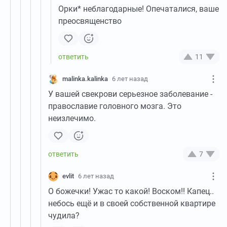
Орки* неблагодарные! Опечаталися, ваше
преосвященство
11
malinka.kalinka
6 лет назад
У вашей свекрови серьезное заболевание -
православие головного мозга. Это
неизлечимо.
7
evlit
6 лет назад
О божечки! Ужас то какой! Воском!! Капец..
небось ещё и в своей собственной квартире
чудила?