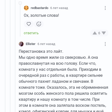
redbastardo
6 лет назад
Ох, золотые слова!
6
Ellister
6 лет назад
Перестановка это лайт.
Мы одно время жили со свекровью. А она
православнутая на всю голову. Если что,
комната у нас отдельная была. Приходим в
очередной раз с работы, в квартире сильнее
обычного пахнет ладаном и свечами. В
комнате тоже. Оказалось, эта не обремененная
мозгом особь женского пола решила освятить
квартиру и нашу комнату в том числе. При
этом в комнате она заляпала воском постель,
комод, офигенский коврик для мышки и ещё