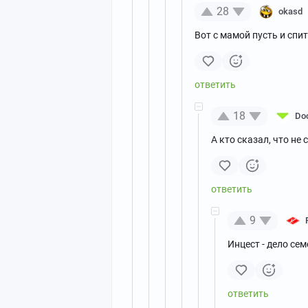
28
okasd
Вот с мамой пусть и спит
18
Do
А кто сказал, что не 
9
Инцест - дело сем