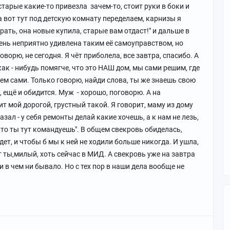
старые какие-то привезла зачем-то, стоит руки в боки и
, а вот тут под детскую комнату переделаем, карнизы я
ать, она новые купила, старые вам отдаст!" и дальше в
чень неприятно удивлена таким её самоуправством, но
оворю, не сегодня. Я чёт приболела, все завтра, спасибо. А
ак - нибудь помягче, что это НАШ дом, мы сами решим, где
рем сами. Только говорю, найди слова, ты же знаешь свою
, ещё и обидится. Муж - хорошо, поговорю. А на
т мой дорогой, грустный такой. Я говорит, маму из дому
азал - у себя ремонты делай какие хочешь, а к нам не лезь,
 что ты тут командуешь". В общем свекровь обиделась,
дет, и чтобы б мы к ней не ходили больше никогда. И ушла,
 ты,милый, хоть сейчас в МИД. А свекровь уже на завтра
и в чем ни бывало. Но с тех пор в наши дела вообще не