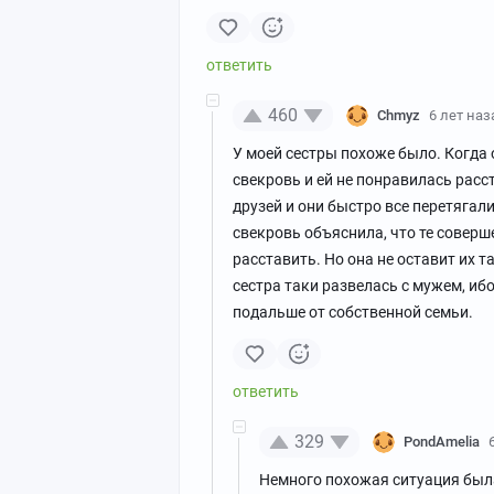
460
Chmyz
6 лет наз
У моей сестры похоже было. Когда 
свекровь и ей не понравилась расс
друзей и они быстро все перетягал
свекровь объяснила, что те соверш
расставить. Но она не оставит их т
сестра таки развелась с мужем, ибо
подальше от собственной семьи.
329
PondAmelia
Немного похожая ситуация была