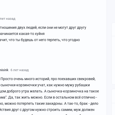
 лет назад
ношения двух людей, если они не могут друг другу
начинается какая-то хуйня
чит, что ты будешь от него терпеть, что угодно
misink
6 лет назад
 Просто очень много историй, про поехавших свекровей,
 сыночки-корзиночки учат, как нужно мужу рубашки
ицом доброго утра желать. А сыночка-корзиночка на такое
мама". Да, так жить можно. Если в остальном всё отлично -
тно, можно потерпеть такие закидоны. А так-то, брак - дело
йствия друг с другом нужно строить самим, муж должен