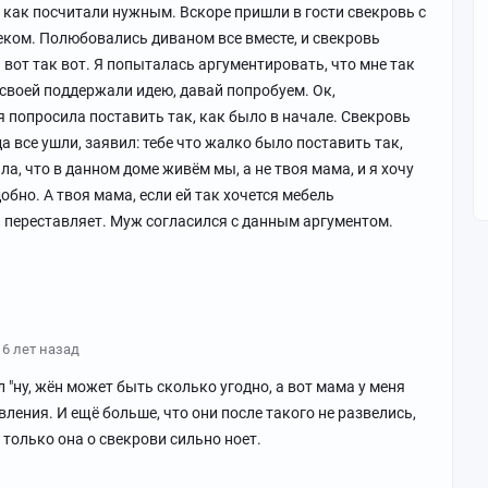
к как посчитали нужным. Вскоре пришли в гости свекровь с
еком. Полюбовались диваном все вместе, и свекровь
н вот так вот. Я попыталась аргументировать, что мне так
 своей поддержали идею, давай попробуем. Ок,
я попросила поставить так, как было в начале. Свекровь
а все ушли, заявил: тебе что жалко было поставить так,
ла, что в данном доме живём мы, а не твоя мама, и я хочу
обно. А твоя мама, если ей так хочется мебель
а переставляет. Муж согласился с данным аргументом.
6 лет назад
л "ну, жён может быть сколько угодно, а вот мама у меня
явления. И ещё больше, что они после такого не развелись,
, только она о свекрови сильно ноет.