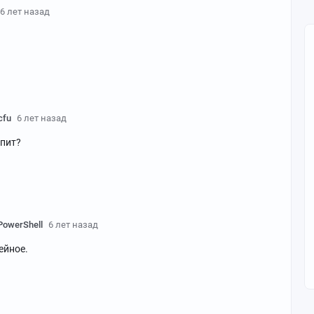
6 лет назад
cfu
6 лет назад
спит?
PowerShell
6 лет назад
ейное.