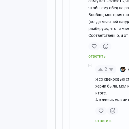
сам уметь сказать, ч
чтобы ему обед на р
Вообще, мне приятно
(когда мы с ней наед
разберусь, что там м
Соответственно, и о
2
Я со свекровью с
херни была, мол к
итоге.
А в жизнь она не 