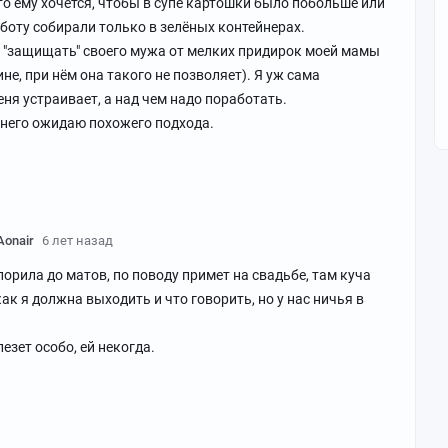
то ему хочется, чтобы в супе картошки было побольше или
аботу собирали только в зелёных контейнерах.
 "защищать" своего мужа от мелких придирок моей мамы
ине, при нём она такого не позволяет). Я уж сама
еня устраивает, а над чем надо поработать.
т него ожидаю похожего подхода.
Aonair
6 лет назад
порила до матов, по поводу примет на свадьбе, там куча
ак я должна выходить и что говорить, но у нас ничья в
лезет особо, ей некогда.