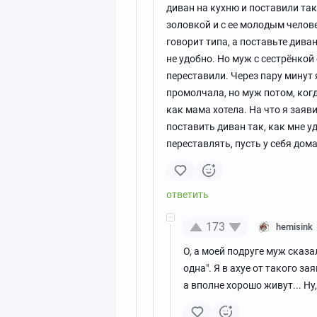
диван на кухню и поставили та
золовкой и с ее молодым челов
говорит типа, а поставьте дива
не удобно. Но муж с сестрёнкой
переставили. Через пару минут 
промолчала, но муж потом, когд
как мама хотела. На что я заяви
поставить диван так, как мне уд
переставлять, пусть у себя дом
173
hemisink
О, а моей подруге муж сказа
одна". Я в ахуе от такого за
а вполне хорошо живут... Ну