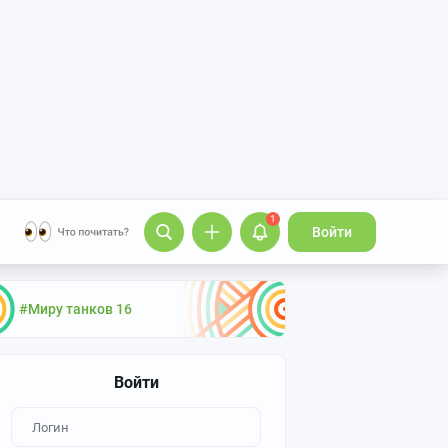
1
Войти
#Миру танков 16
Войти