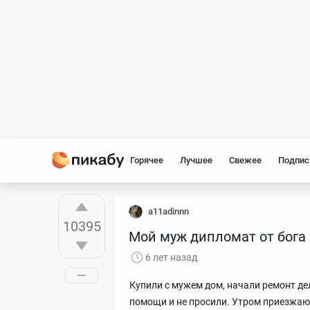
Горячее
Лучшее
Свежее
Подпис
a11adinnn
10395
Мой муж дипломат от бога
6 лет назад
Купили с мужем дом, начали ремонт де
помощи и не просили. Утром приезжаю 