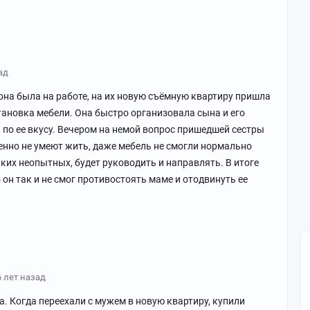
ад
она была на работе, на их новую съёмную квартиру пришла
тановка мебели. Она быстро организовала сына и его
и по ее вкусу. Вечером на немой вопрос пришедшей сестры
енно не умеют жить, даже мебель не смогли нормально
аких неопытных, будет руководить и направлять. В итоге
 он так и не смог противостоять маме и отодвинуть ее
6 лет назад
. Когда переехали с мужем в новую квартиру, купили