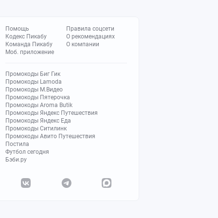
Помощь
Правила соцсети
Кодекс Пикабу
О рекомендациях
Команда Пикабу
О компании
Моб. приложение
Промокоды Биг Гик
Промокоды Lamoda
Промокоды М.Видео
Промокоды Пятерочка
Промокоды Aroma Butik
Промокоды Яндекс Путешествия
Промокоды Яндекс Еда
Промокоды Ситилинк
Промокоды Авито Путешествия
Постила
Футбол сегодня
Бэби.ру