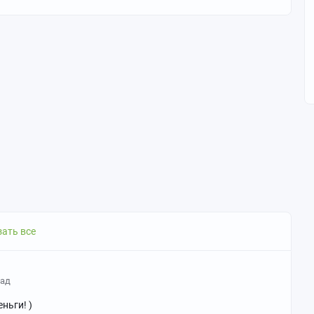
ать все
зад
ньги! )