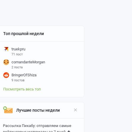
Топ прошлой недели
truekpru
71 пост
comandanteMorgan
2 поста
BringerOfShiza
9 постов
Посмотреть весь топ
Лучшие посты недели
Рассылка Пикабу: отправляем самые
🔥
рейтинговые материалы за 7 дней