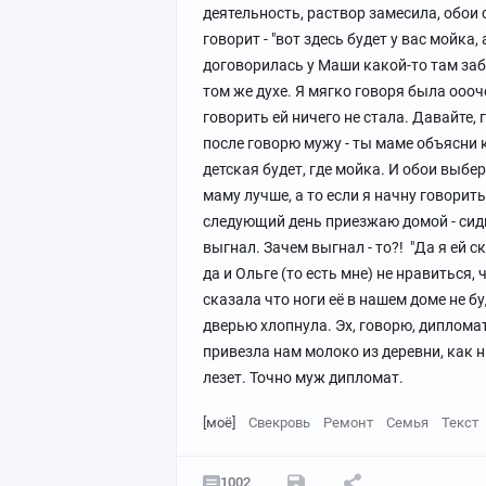
деятельность, раствор замесила, обои 
говорит - "вот здесь будет у вас мойка
договорилась у Маши какой-то там забр
том же духе. Я мягко говоря была ооо
говорить ей ничего не стала. Давайте, г
после говорю мужу - ты маме объясни к
детская будет, где мойка. И обои выбе
маму лучше, а то если я начну говорить
следующий день приезжаю домой - сиди
выгнал. Зачем выгнал - то?! "Да я ей ск
да и Ольге (то есть мне) не нравиться,
сказала что ноги её в нашем доме не бу
дверью хлопнула. Эх, говорю, дипломат
привезла нам молоко из деревни, как н
лезет. Точно муж дипломат.
[моё]
Свекровь
Ремонт
Семья
Текст
1002