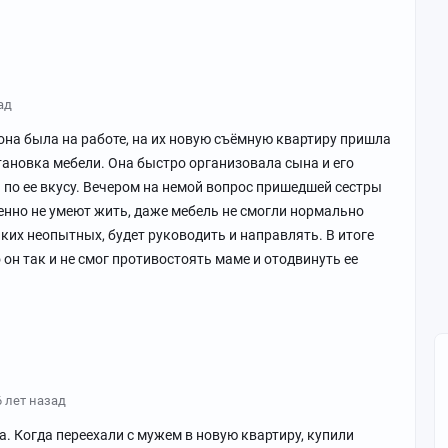
ад
она была на работе, на их новую съёмную квартиру пришла
тановка мебели. Она быстро организовала сына и его
и по ее вкусу. Вечером на немой вопрос пришедшей сестры
енно не умеют жить, даже мебель не смогли нормально
аких неопытных, будет руководить и направлять. В итоге
 он так и не смог противостоять маме и отодвинуть ее
6 лет назад
. Когда переехали с мужем в новую квартиру, купили