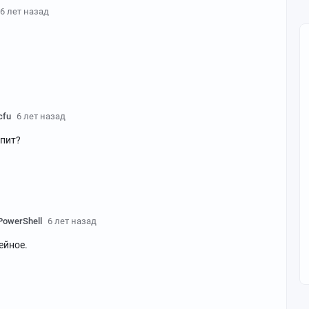
6 лет назад
cfu
6 лет назад
спит?
PowerShell
6 лет назад
ейное.