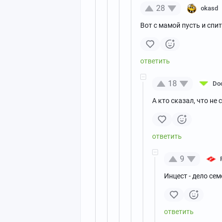
28
okasd
Вот с мамой пусть и спит
18
Do
А кто сказал, что не 
9
Инцест - дело сем