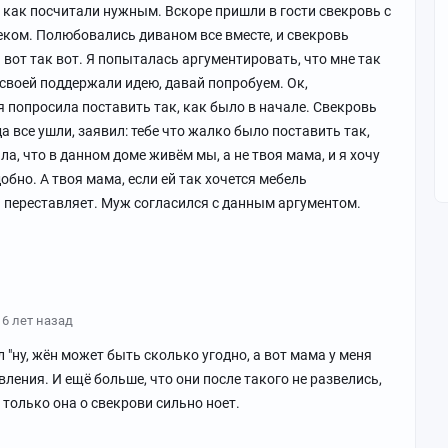
к как посчитали нужным. Вскоре пришли в гости свекровь с
еком. Полюбовались диваном все вместе, и свекровь
н вот так вот. Я попыталась аргументировать, что мне так
 своей поддержали идею, давай попробуем. Ок,
я попросила поставить так, как было в начале. Свекровь
а все ушли, заявил: тебе что жалко было поставить так,
ла, что в данном доме живём мы, а не твоя мама, и я хочу
обно. А твоя мама, если ей так хочется мебель
а переставляет. Муж согласился с данным аргументом.
6 лет назад
л "ну, жён может быть сколько угодно, а вот мама у меня
явления. И ещё больше, что они после такого не развелись,
, только она о свекрови сильно ноет.