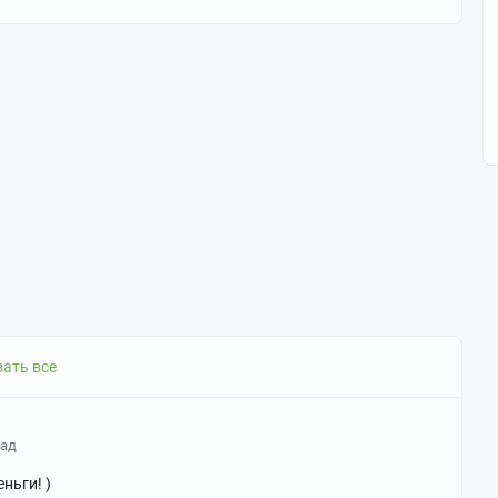
ать все
зад
ньги! )