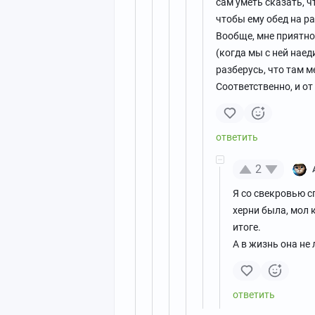
сам уметь сказать, ч
чтобы ему обед на р
Вообще, мне приятно
(когда мы с ней наед
разберусь, что там м
Соответственно, и о
2
Я со свекровью с
херни была, мол к
итоге.
А в жизнь она не 