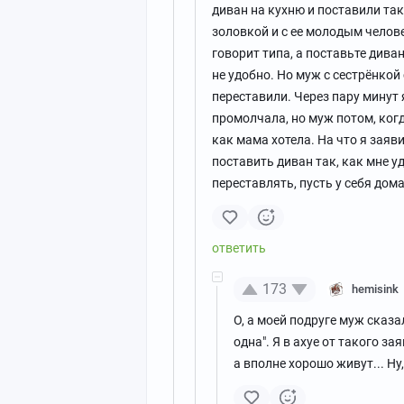
диван на кухню и поставили та
золовкой и с ее молодым челов
говорит типа, а поставьте дива
не удобно. Но муж с сестрёнкой
переставили. Через пару минут 
промолчала, но муж потом, когд
как мама хотела. На что я заяви
поставить диван так, как мне уд
переставлять, пусть у себя дом
173
hemisink
О, а моей подруге муж сказа
одна". Я в ахуе от такого за
а вполне хорошо живут... Ну