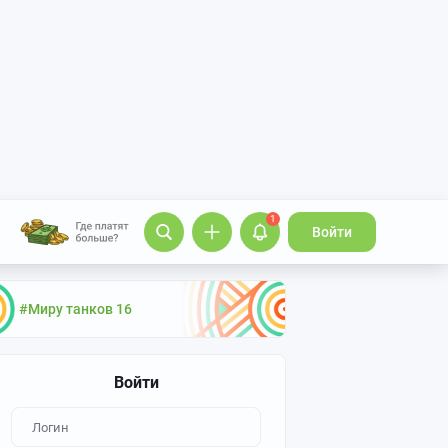
1
Войти
#Миру танков 16
Войти