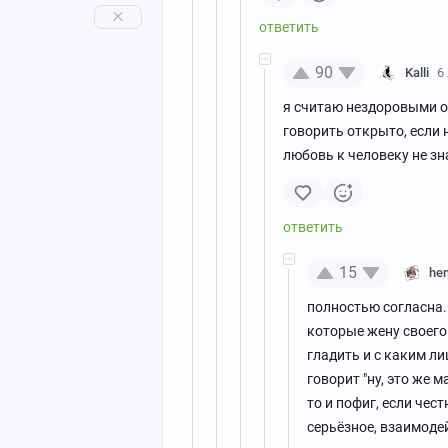
90
Kalli
6
я считаю нездоровыми от
говорить открыто, если 
любовь к человеку не зна
15
he
полностью согласна.
которые жену своего
гладить и с каким л
говорит "ну, это же 
то и пофиг, если чес
серьёзное, взаимоде