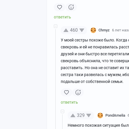
460
Chmyz
6 лет наз
У моей сестры похоже было. Когда 
свекровь и ей не понравилась расс
друзей и они быстро все перетягал
свекровь объяснила, что те соверш
расставить. Но она не оставит их т
сестра таки развелась с мужем, ибо
подальше от собственной семьи.
329
PondAmelia
Немного похожая ситуация была