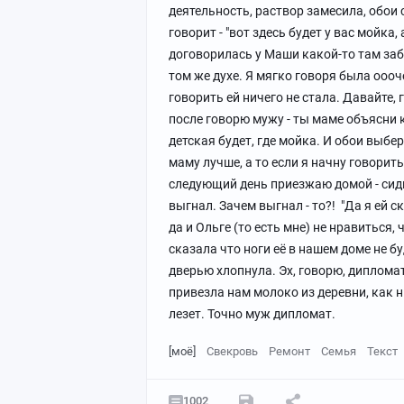
деятельность, раствор замесила, обои 
говорит - "вот здесь будет у вас мойка
договорилась у Маши какой-то там забр
том же духе. Я мягко говоря была ооо
говорить ей ничего не стала. Давайте, г
после говорю мужу - ты маме объясни к
детская будет, где мойка. И обои выбе
маму лучше, а то если я начну говорить
следующий день приезжаю домой - сиди
выгнал. Зачем выгнал - то?! "Да я ей ск
да и Ольге (то есть мне) не нравиться,
сказала что ноги её в нашем доме не бу
дверью хлопнула. Эх, говорю, дипломат
привезла нам молоко из деревни, как н
лезет. Точно муж дипломат.
[моё]
Свекровь
Ремонт
Семья
Текст
1002