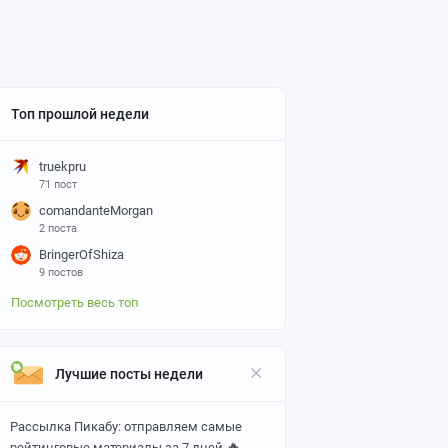
Топ прошлой недели
truekpru
71 пост
comandanteMorgan
2 поста
BringerOfShiza
9 постов
Посмотреть весь топ
Лучшие посты недели
Рассылка Пикабу: отправляем самые
🔥
рейтинговые материалы за 7 дней