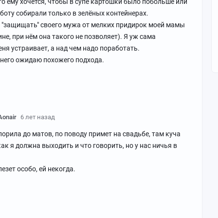
то ему хочется, чтобы в супе картошки было побольше или
аботу собирали только в зелёных контейнерах.
 "защищать" своего мужа от мелких придирок моей мамы
ине, при нём она такого не позволяет). Я уж сама
еня устраивает, а над чем надо поработать.
т него ожидаю похожего подхода.
Aonair
6 лет назад
порила до матов, по поводу примет на свадьбе, там куча
ак я должна выходить и что говорить, но у нас ничья в
лезет особо, ей некогда.