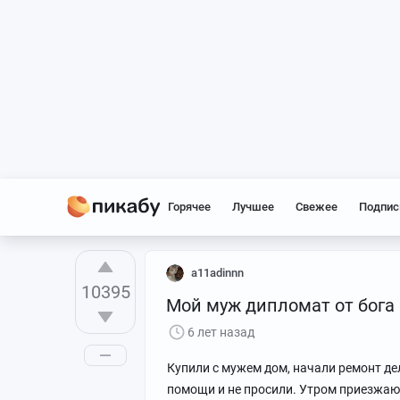
Горячее
Лучшее
Свежее
Подпис
a11adinnn
10395
Мой муж дипломат от бога
6 лет назад
Купили с мужем дом, начали ремонт де
помощи и не просили. Утром приезжаю 