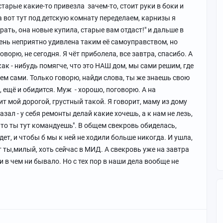
старые какие-то привезла зачем-то, стоит руки в боки и
, а вот тут под детскую комнату переделаем, карнизы я
ать, она новые купила, старые вам отдаст!" и дальше в
чень неприятно удивлена таким её самоуправством, но
оворю, не сегодня. Я чёт приболела, все завтра, спасибо. А
ак - нибудь помягче, что это НАШ дом, мы сами решим, где
рем сами. Только говорю, найди слова, ты же знаешь свою
, ещё и обидится. Муж - хорошо, поговорю. А на
т мой дорогой, грустный такой. Я говорит, маму из дому
азал - у себя ремонты делай какие хочешь, а к нам не лезь,
 что ты тут командуешь". В общем свекровь обиделась,
дет, и чтобы б мы к ней не ходили больше никогда. И ушла,
 ты,милый, хоть сейчас в МИД. А свекровь уже на завтра
и в чем ни бывало. Но с тех пор в наши дела вообще не