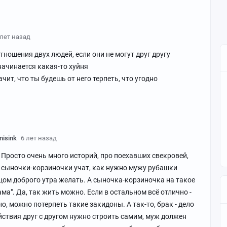
 лет назад
ношения двух людей, если они не могут друг другу
начинается какая-то хуйня
чит, что ты будешь от него терпеть, что угодно
misink
6 лет назад
 Просто очень много историй, про поехавших свекровей,
 сыночки-корзиночки учат, как нужно мужу рубашки
ицом доброго утра желать. А сыночка-корзиночка на такое
мама". Да, так жить можно. Если в остальном всё отлично -
тно, можно потерпеть такие закидоны. А так-то, брак - дело
йствия друг с другом нужно строить самим, муж должен