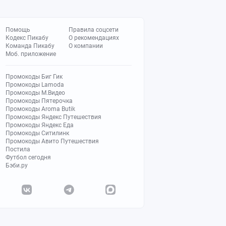
Помощь
Правила соцсети
Кодекс Пикабу
О рекомендациях
Команда Пикабу
О компании
Моб. приложение
Промокоды Биг Гик
Промокоды Lamoda
Промокоды М.Видео
Промокоды Пятерочка
Промокоды Aroma Butik
Промокоды Яндекс Путешествия
Промокоды Яндекс Еда
Промокоды Ситилинк
Промокоды Авито Путешествия
Постила
Футбол сегодня
Бэби.ру