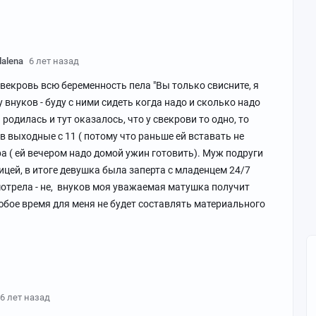
alena
6 лет назад
е свекровь всю беременность пела "Вы только свисните, я
у внуков - буду с ними сидеть когда надо и сколько надо
а родилась и тут оказалось, что у свекрови то одно, то
в выходные с 11 ( потому что раньше ей вставать не
ра ( ей вечером надо домой ужин готовить). Муж подруги
ицей, в итоге девушка была заперта с младенцем 24/7
смотрела - не, внуков моя уважаемая матушка получит
любое время для меня не будет составлять материального
6 лет назад