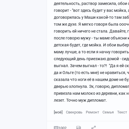
деятельность, раствор замесила, обои 
говорит - "вот здесь будет у вас мойка
договорилась у Маши какой-то там забр
том же духе. Я мягко говоря была ооо
говорить ей ничего не стала. Давайте, г
после говорю мужу - ты маме объясни к
детская будет, где мойка. И обои выбе
маму лучше, а то если я начну говорить
следующий день приезжаю домой - сиди
выгнал. Зачем выгнал - то?! "Да я ей ск
да и Ольге (то есть мне) не нравиться,
сказала что ноги её в нашем доме не бу
дверью хлопнула. Эх, говорю, дипломат
привезла нам молоко из деревни, как н
лезет. Точно муж дипломат.
[моё]
Свекровь
Ремонт
Семья
Текст
1002