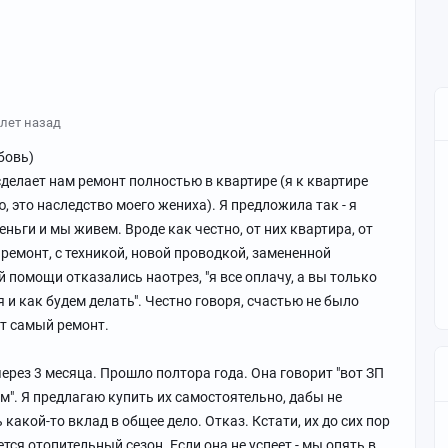
 лет назад
бовь)
сделает нам ремонт полностью в квартире (я к квартире
 это наследство моего жениха). Я предложила так - я
ньги и мы живем. Вроде как честно, от них квартира, от
емонт, с техникой, новой проводкой, замененной
ей помощи отказались наотрез, "я все оплачу, а вы только
 и как будем делать". Честно говоря, счастью не было
от самый ремонт.
ерез 3 месяца. Прошло полтора года. Она говорит "вот ЗП
им". Я предлагаю купить их самостоятельно, дабы не
 какой-то вклад в общее дело. Отказ. Кстати, их до сих пор
ется отопительный сезон. Если она не успеет - мы опять в