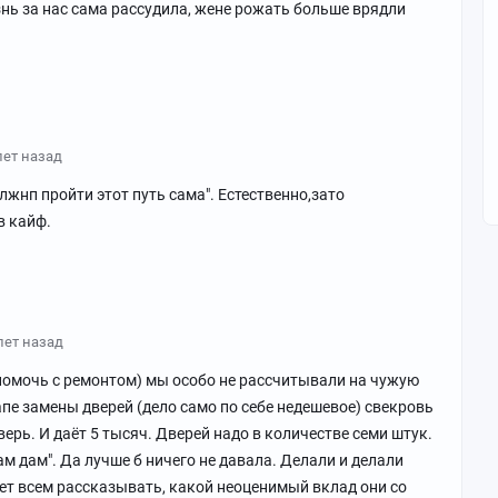
знь за нас сама рассудила, жене рожать больше врядли
лет назад
лжнп пройти этот путь сама". Естественно,зато
в кайф.
лет назад
помочь с ремонтом) мы особо не рассчитывали на чужую
пе замены дверей (дело само по себе недешевое) свекровь
 дверь. И даёт 5 тысяч. Дверей надо в количестве семи штук.
ам дам". Да лучше б ничего не давала. Делали и делали
удет всем рассказывать, какой неоценимый вклад они со