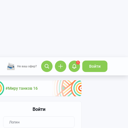
1
Войти
#Миру танков 16
Войти