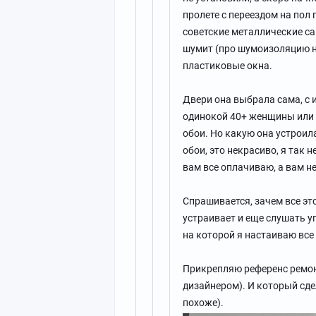
пролете с переездом на пол
советские металлические са
шумит (про шумоизоляцию н
пластиковые окна.
Двери она выбрала сама, с 
одинокой 40+ женщины или е
обои. Но какую она устроил
обои, это некрасиво, я так н
вам все оплачиваю, а вам н
Спрашивается, зачем все это
устраивает и еще слушать у
на которой я настаиваю все 
Прикрепляю референс ремон
дизайнером). И который сдел
похоже).