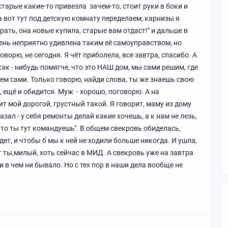
старые какие-то привезла зачем-то, стоит руки в боки и
, а вот тут под детскую комнату переделаем, карнизы я
ать, она новые купила, старые вам отдаст!" и дальше в
чень неприятно удивлена таким её самоуправством, но
оворю, не сегодня. Я чёт приболела, все завтра, спасибо. А
ак - нибудь помягче, что это НАШ дом, мы сами решим, где
рем сами. Только говорю, найди слова, ты же знаешь свою
, ещё и обидится. Муж - хорошо, поговорю. А на
т мой дорогой, грустный такой. Я говорит, маму из дому
азал - у себя ремонты делай какие хочешь, а к нам не лезь,
 что ты тут командуешь". В общем свекровь обиделась,
дет, и чтобы б мы к ней не ходили больше никогда. И ушла,
 ты,милый, хоть сейчас в МИД. А свекровь уже на завтра
и в чем ни бывало. Но с тех пор в наши дела вообще не