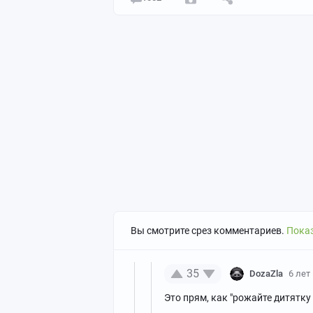
Вы смотрите срез комментариев.
Показ
35
DozaZla
6 лет
Это прям, как "рожайте дитятк