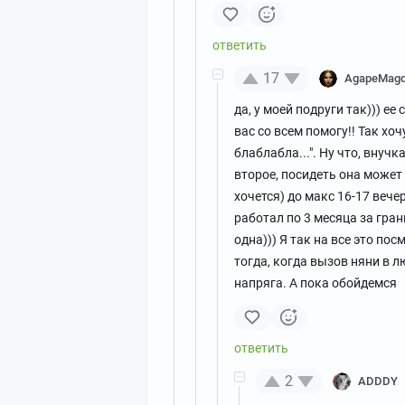
17
AgapeMagd
да, у моей подруги так))) е
вас со всем помогу!! Так хоч
блаблабла...". Ну что, внучк
второе, посидеть она может 
хочется) до макс 16-17 вече
работал по 3 месяца за гран
одна))) Я так на все это по
тогда, когда вызов няни в 
напряга. А пока обойдемся
2
ADDDY