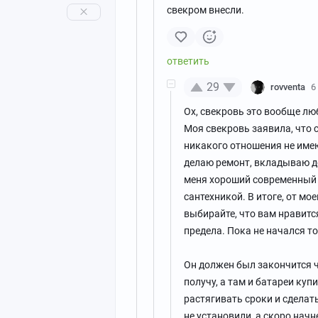
свекром внесли.
29
rovventa
6
Ох, свекровь это вообще лю
Моя свекровь заявила, что 
никакого отношения не имею,
делаю ремонт, вкладываю де
меня хороший современный р
сантехникой. В итоге, от мо
выбирайте, что вам нравится
предела. Пока не начался т
Он должен был закончится ч
получу, а там и батареи куп
растягивать сроки и сделать
не установили, а скоро начн