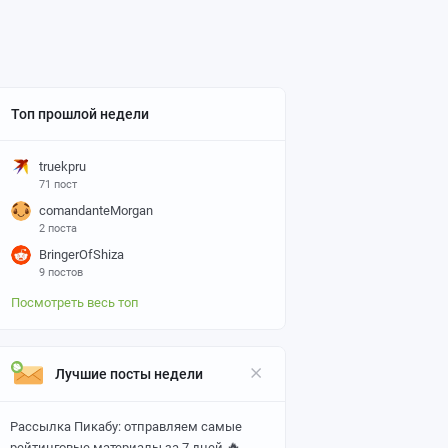
Топ прошлой недели
truekpru
71 пост
comandanteMorgan
2 поста
BringerOfShiza
9 постов
Посмотреть весь топ
Лучшие посты недели
Рассылка Пикабу: отправляем самые
🔥
рейтинговые материалы за 7 дней