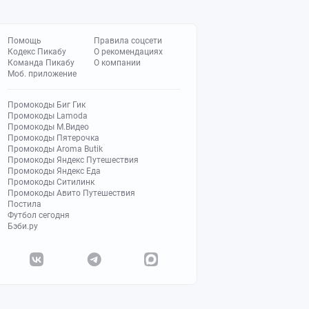
Помощь
Правила соцсети
Кодекс Пикабу
О рекомендациях
Команда Пикабу
О компании
Моб. приложение
Промокоды Биг Гик
Промокоды Lamoda
Промокоды М.Видео
Промокоды Пятерочка
Промокоды Aroma Butik
Промокоды Яндекс Путешествия
Промокоды Яндекс Еда
Промокоды Ситилинк
Промокоды Авито Путешествия
Постила
Футбол сегодня
Бэби.ру