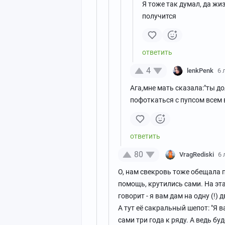
Я тоже так думал, да жи
получится
4
lenkPenk
6 
Ага,мне мать сказала:"ты до
пофоткаться с пупсом всем 
80
VragRediski
6 
О, нам свекровь тоже обещала 
помощь, крутились сами. На эта
говорит - я вам дам на одну (!)
А тут её сакральный шепот: "Я в
сами три года к ряду. А ведь б