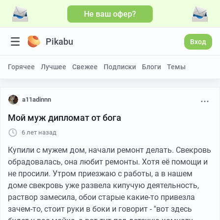
Не ваш офер?
Pikabu
Вход
Горячее
Лучшее
Свежее
Подписки
Блоги
Темы
a11adinnn
Мой муж дипломат от бога
6 лет назад
Купили с мужем дом, начали ремонт делать. Свекровь
обрадовалась, она любит ремонты. Хотя её помощи и
не просили. Утром приезжаю с работы, а в нашем
доме свекровь уже развела кипучую деятельность,
раствор замесила, обои старые какие-то привезла
зачем-то, стоит руки в боки и говорит - "вот здесь