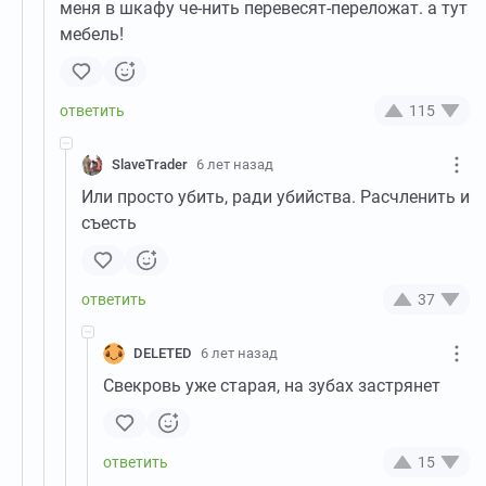
меня в шкафу че-нить перевесят-переложат. а тут
мебель!
115
SlaveTrader
6 лет назад
Или просто убить, ради убийства. Расчленить и
съесть
37
DELETED
6 лет назад
Свекровь уже старая, на зубах застрянет
15