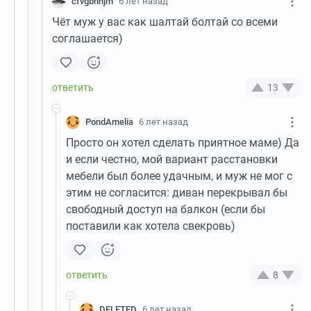
cfvgbhnjm
6 лет назад
Чёт муж у вас как шалтай болтай со всеми
соглашается)
13
PondAmelia
6 лет назад
Просто он хотел сделать приятное маме) Да
и если честно, мой вариант расстановки
мебели был более удачным, и муж не мог с
этим не согласится: диван перекрывал бы
свободный доступ на балкон (если бы
поставили как хотела свекровь)
8
DELETED
6 лет назад