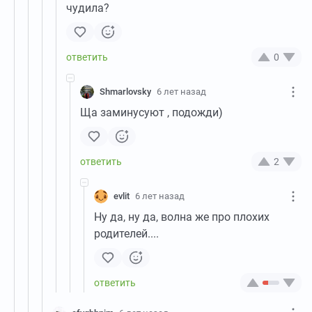
чудила?
0
Shmarlovsky
6 лет назад
Ща заминусуют , подожди)
2
evlit
6 лет назад
Ну да, ну да, волна же про плохих
родителей....