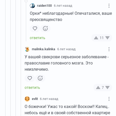
raiden100
6 лет назад
Орки* неблагодарные! Опечаталися, ваше
преосвященство
11
malinka.kalinka
6 лет назад
У вашей свекрови серьезное заболевание -
православие головного мозга. Это
неизлечимо.
7
evlit
6 лет назад
О божечки! Ужас то какой! Воском!! Капец..
небось ещё и в своей собственной квартире