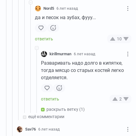
Nord5
6 лет назад
да и песок на зубах, фууу...
10
kirillmurman
6 лет назад
Разваривать надо долго в кипятке,
тогда мясцо со старых костей легко
отделяется.
2
раскрыть ветку
(1)
ещё комментарии
Sav76
6 лет назад