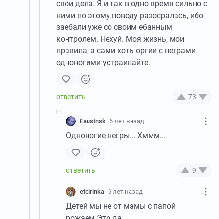
свои дела. Я и так в одно время сильно с
ними по этому поводу разосралась, ибо
заебали уже со своим ебанным
контролем. Нехуй. Моя жизнь, мои
правила, а сами хоть оргии с неграми
одноногими устраивайте.
73
Faustnsk
6 лет назад
Одноногие негры... Хммм...
9
etoirinka
6 лет назад
Детей мы не от мамы с папой
рожаем.Это да