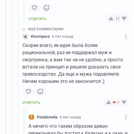
11
ещё комментарии
Kissmyace
6 лет назад
Скорее всего, ее идея была более
рациональной, раз ее поддержал муж и
сесртренка, а вам так не не удобно, а просто
встали на принцип и решили доказать свое
превосходство. Да еще и мужа подавляете.
Ничем хорошим это не закончится ;)
PondAmelia
6 лет назад
А ничего что таким образом диван
перекрывал бы доступ к балкону и к окну, и