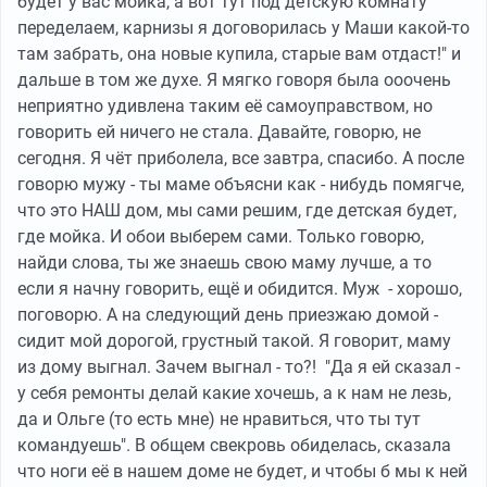
будет у вас мойка, а вот тут под детскую комнату
переделаем, карнизы я договорилась у Маши какой-то
там забрать, она новые купила, старые вам отдаст!" и
дальше в том же духе. Я мягко говоря была ооочень
неприятно удивлена таким её самоуправством, но
говорить ей ничего не стала. Давайте, говорю, не
сегодня. Я чёт приболела, все завтра, спасибо. А после
говорю мужу - ты маме объясни как - нибудь помягче,
что это НАШ дом, мы сами решим, где детская будет,
где мойка. И обои выберем сами. Только говорю,
найди слова, ты же знаешь свою маму лучше, а то
если я начну говорить, ещё и обидится. Муж - хорошо,
поговорю. А на следующий день приезжаю домой -
сидит мой дорогой, грустный такой. Я говорит, маму
из дому выгнал. Зачем выгнал - то?! "Да я ей сказал -
у себя ремонты делай какие хочешь, а к нам не лезь,
да и Ольге (то есть мне) не нравиться, что ты тут
командуешь". В общем свекровь обиделась, сказала
что ноги её в нашем доме не будет, и чтобы б мы к ней