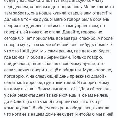
будет у вас мойка, а вот тут под детскую комнату
переделаем, карнизы я договорилась у Маши какой-то
там забрать, она новые купила, старые вам отдаст!" и
дальше в том же духе. Я мягко говоря была ооочень
неприятно удивлена таким её самоуправством, но
говорить ей ничего не стала. Давайте, говорю, не
сегодня. Я чёт приболела, все завтра, спасибо. А после
говорю мужу - ты маме объясни как - нибудь помягче,
что это НАШ дом, мы сами решим, где детская будет,
где мойка. И обои выберем сами. Только говорю,
найди слова, ты же знаешь свою маму лучше, а то
если я начну говорить, ещё и обидится. Муж - хорошо,
поговорю. А на следующий день приезжаю домой -
сидит мой дорогой, грустный такой. Я говорит, маму
из дому выгнал. Зачем выгнал - то?! "Да я ей сказал -
у себя ремонты делай какие хочешь, а к нам не лезь,
да и Ольге (то есть мне) не нравиться, что ты тут
командуешь". В общем свекровь обиделась, сказала
что ноги её в нашем доме не будет, и чтобы б мы к ней