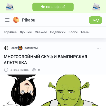
Не ваш офер?
Pikabu
Вход
Горячее
Лучшее
Свежее
Подписки
Блоги
Темы
icilex
Комиксы
МНОГОСЛОЙНЫЙ СКУФ И ВАМПИРСКАЯ
АЛЬТУШКА
2 года назад
0