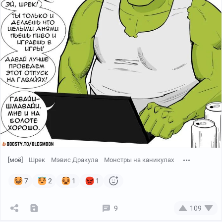
[моё]
Шрек
Мэвис Дракула
Монстры на каникулах
7
2
1
1
9
109