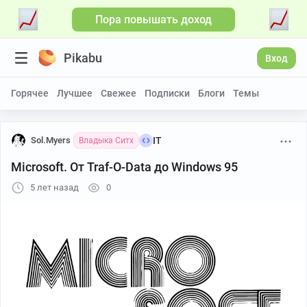
Пора повышать доход
Больше видео
Pikabu
Вход
Горячее
Лучшее
Свежее
Подписки
Блоги
Темы
Sol.Myers
IT
Владыка Ситх
Microsoft. От Traf-O-Data до Windows 95
5 лет назад
0