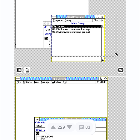
229
83