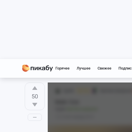
Горячее
Лучшее
Свежее
Подпис
2goldx
Крепкие Девушки
Mr. Fox
50
Maki Oze
Серия
Крепкие девушки
5 лет назад
0