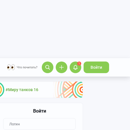
1
Войти
#Миру танков 16
Войти