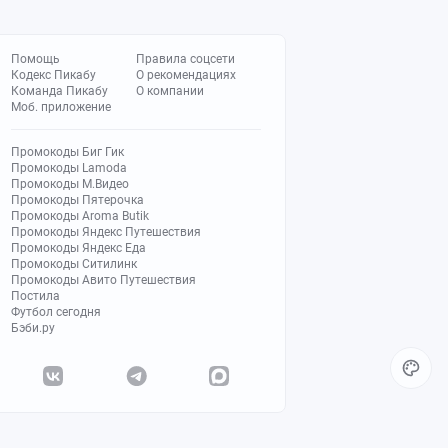
Помощь
Правила соцсети
Кодекс Пикабу
О рекомендациях
Команда Пикабу
О компании
Моб. приложение
Промокоды Биг Гик
Промокоды Lamoda
Промокоды М.Видео
Промокоды Пятерочка
Промокоды Aroma Butik
Промокоды Яндекс Путешествия
Промокоды Яндекс Еда
Промокоды Ситилинк
Промокоды Авито Путешествия
Постила
Футбол сегодня
Бэби.ру