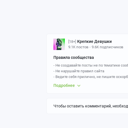
Крепкие Девушки
[18+]
9.1K постов
9.6K подписчиков
Правила сообщества
- Не создавайте посты не по тематике со
- Не нарушайте правил сайта
- Ведите себя прилично, не пишите оскор
взрослые люди. Модераторы могут забани
Подробнее
температуры.
- НИКАКИХ баянистых длинных копипаст 
За нарушение - бан
Чтобы оставить комментарий, необхо