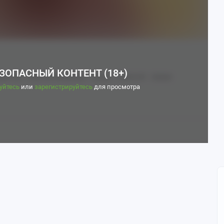
ЗОПАСНЫЙ КОНТЕНТ (18+)
aki Oze
Enen No Shouboutai
Аниме
Anime Art
Aranee
уйтесь
или
зарегистрируйтесь
для просмотра