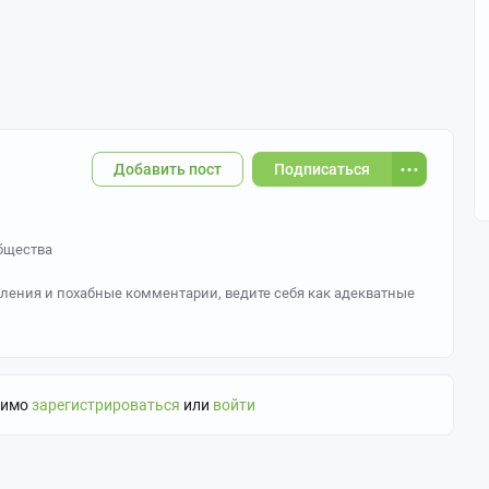
Добавить пост
Подписаться
общества
бления и похабные комментарии, ведите себя как адекватные
ть вас если посчитают что ваш IQ ниже комнатной
в комментариях
димо
зарегистрироваться
или
войти