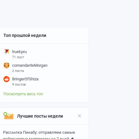
Топ прошлой недели
truekpru
71 пост
comandanteMorgan
2 поста
BringerOfShiza
9 постов
Посмотреть весь топ
Лучшие посты недели
Рассылка Пикабу: отправляем самые
🔥
рейтинговые материалы за 7 дней