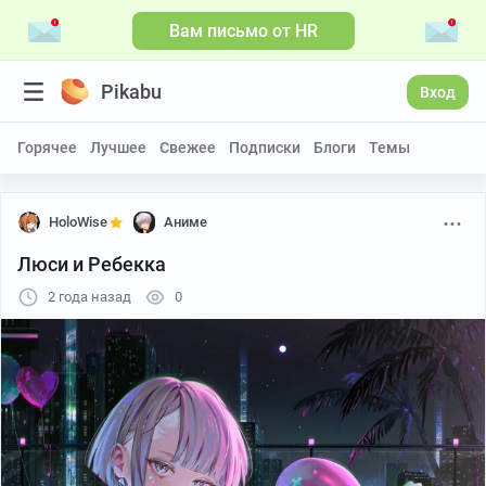
Вам письмо от HR
Pikabu
Вход
Горячее
Лучшее
Свежее
Подписки
Блоги
Темы
HoloWise
Аниме
Люси и Ребекка
2 года назад
0