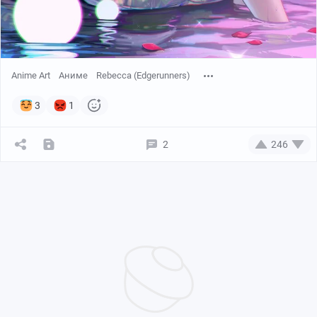
Anime Art
Аниме
Rebecca (Edgerunners)
3
1
2
246