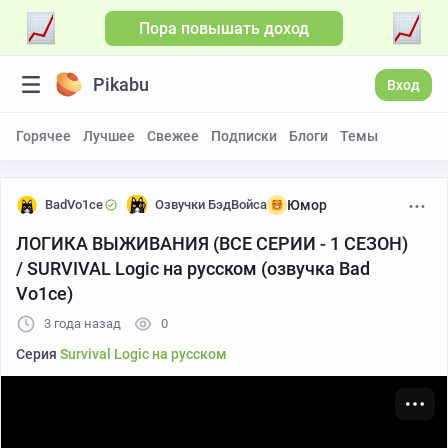
Пора повышать доход
Больше видео
Pikabu
Вход
Горячее
Лучшее
Свежее
Подписки
Блоги
Темы
BadVo1ce
Озвучки БэдВойса
Юмор
ЛОГИКА ВЫЖИВАНИЯ (ВСЕ СЕРИИ - 1 СЕЗОН)
/ SURVIVAL Logic на русском (озвучка Bad
Vo1ce)
3 года назад
0
Серия
Survival Logic на русском