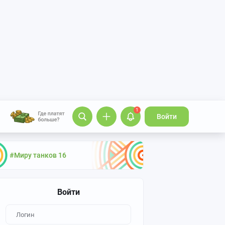
1
Войти
#Миру танков 16
Войти