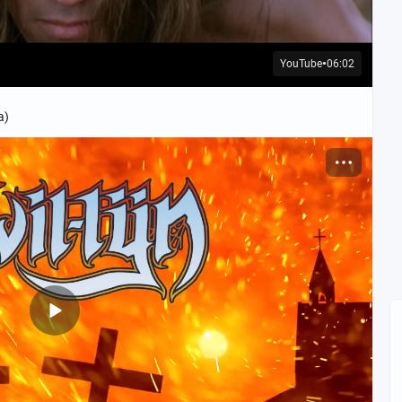
YouTube
06:02
●
а)