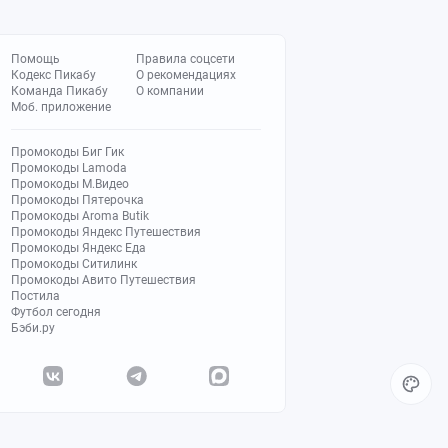
Помощь
Правила соцсети
Кодекс Пикабу
О рекомендациях
Команда Пикабу
О компании
Моб. приложение
Промокоды Биг Гик
Промокоды Lamoda
Промокоды М.Видео
Промокоды Пятерочка
Промокоды Aroma Butik
Промокоды Яндекс Путешествия
Промокоды Яндекс Еда
Промокоды Ситилинк
Промокоды Авито Путешествия
Постила
Футбол сегодня
Бэби.ру