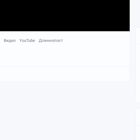
Видео
YouTube
Длиннопост