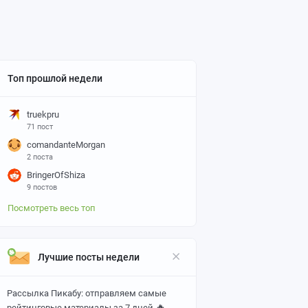
Топ прошлой недели
truekpru
71 пост
comandanteMorgan
2 поста
BringerOfShiza
9 постов
Посмотреть весь топ
Лучшие посты недели
Рассылка Пикабу: отправляем самые
🔥
рейтинговые материалы за 7 дней