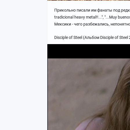
Прикольно писали им фанаты под редкими
tradicional heavy metal!!...", "...Muy buen
Мексики - чего разбежались, непонятн
Disciple of Steel (Альбом Disciple of Steel