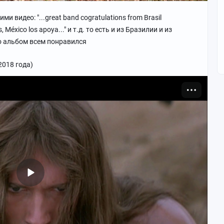
 видео: "...great band cogratulations from Brasil
os, México los apoya..." и т.д. то есть и из Бразилии и из
о альбом всем понравился
 2018 года)