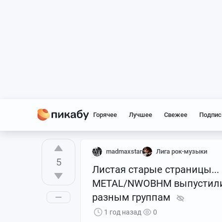
Горячее
Лучшее
Свежее
Подпис
madmaxstar
Лига рок-музыки
5
Листая старые страницы...
METAL/NWOBHM выпустили а
разным группам
1 год назад
0