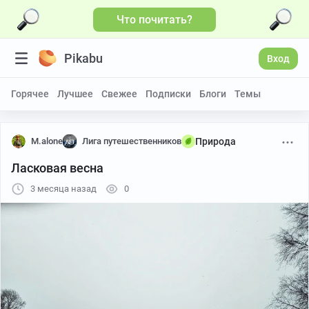
Что почитать?
Pikabu
Вход
Горячее
Лучшее
Свежее
Подписки
Блоги
Темы
M.alone
Лига путешественников
Природа
Ласковая весна
3 месяца назад
0