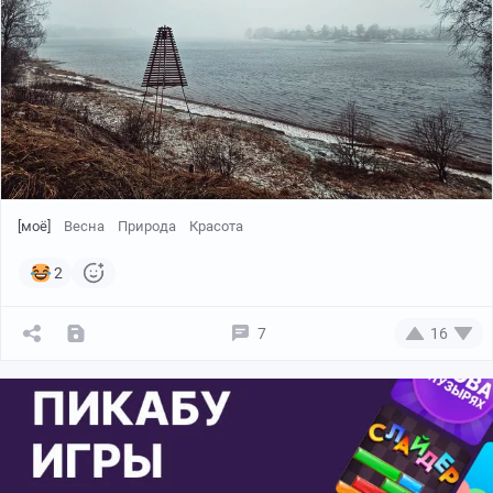
[моё]
Весна
Природа
Красота
2
7
16