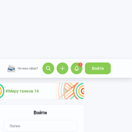
1
Войти
#Миру танков 16
Войти