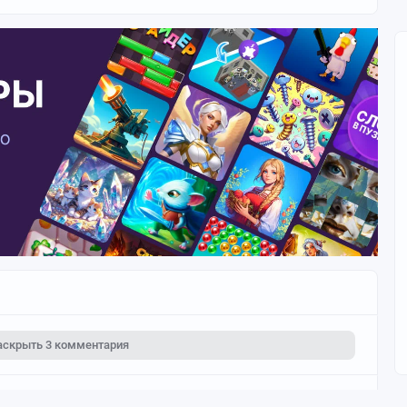
аскрыть
3 комментария
димо
зарегистрироваться
или
войти