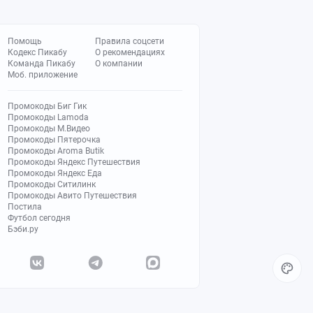
Помощь
Правила соцсети
Кодекс Пикабу
О рекомендациях
Команда Пикабу
О компании
Моб. приложение
Промокоды Биг Гик
Промокоды Lamoda
Промокоды М.Видео
Промокоды Пятерочка
Промокоды Aroma Butik
Промокоды Яндекс Путешествия
Промокоды Яндекс Еда
Промокоды Ситилинк
Промокоды Авито Путешествия
Постила
Футбол сегодня
Бэби.ру