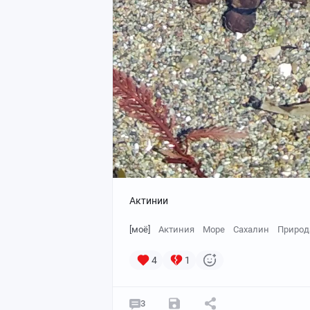
Актинии
[моё]
Актиния
Море
Сахалин
Природ
4
1
3