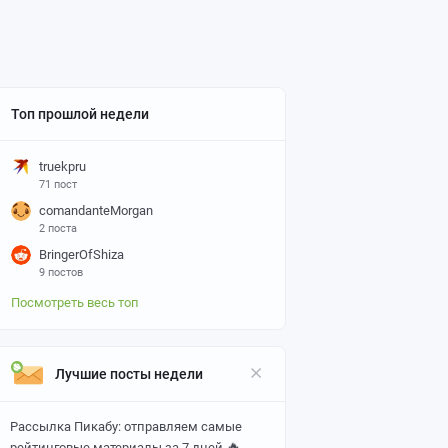
Топ прошлой недели
truekpru
71 пост
comandanteMorgan
2 поста
BringerOfShiza
9 постов
Посмотреть весь топ
Лучшие посты недели
Рассылка Пикабу: отправляем самые
🔥
рейтинговые материалы за 7 дней