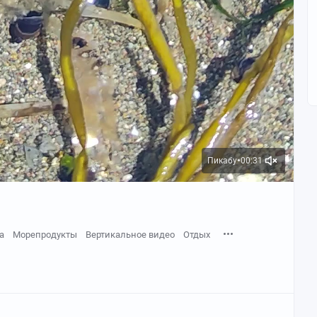
Пикабу
00:31
●
а
Морепродукты
Вертикальное видео
Отдых