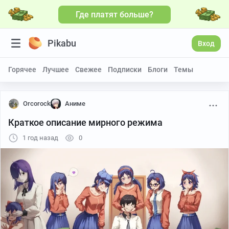
Где платят больше?
Pikabu
Вход
Горячее
Лучшее
Свежее
Подписки
Блоги
Темы
Orcorock
Аниме
Краткое описание мирного режима
1 год назад
0