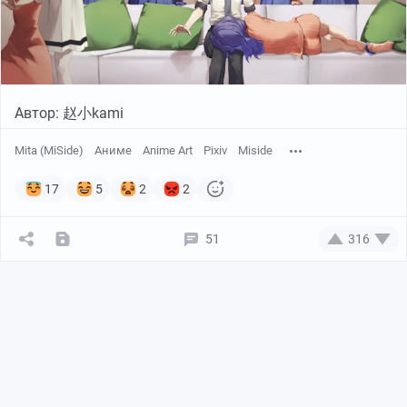
Автор: 赵小kami
Mita (MiSide)
Аниме
Anime Art
Pixiv
Miside
17
5
2
2
51
316