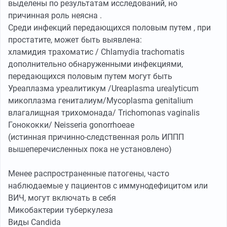
выделены по результатам исследований, но
причинная роль неясна .
Среди инфекций передающихся половым путем , при
простатите, может быть выявлена:
хламидия трахоматис / Chlamydia trachomatis
дополнительно обнаруженными инфекциями,
передающихся половым путем могут быть
Уреаплазма уреалитикум /Ureaplasma urealyticum
микоплазма гениталиум/Mycoplasma genitalium
влагалищная трихомонада/ Trichomonas vaginalis
Гонококки/ Neisseria gonorrhoeae
(истинная причинно-следственная роль ИППП
вышеперечисленных пока не установлено)
Менее распространенные патогены, часто
наблюдаемые у пациентов с иммунодефицитом или
ВИЧ, могут включать в себя
Микобактерии туберкулеза
Виды Candida