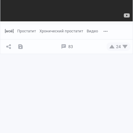
[моё]
Простатит
Хронический простатит
Видео
83
24