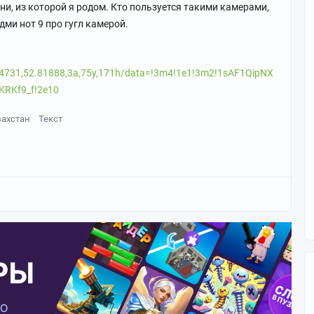
ни, из которой я родом. Кто пользуется такими камерами,
ми нот 9 про гугл камерой.
4731,52.81888,3a,75y,171h/data=!3m4!1e1!3m2!1sAF1QipNX
Kf9_f!2e10
захстан
Текст