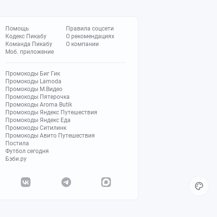
Помощь
Правила соцсети
Кодекс Пикабу
О рекомендациях
Команда Пикабу
О компании
Моб. приложение
Промокоды Биг Гик
Промокоды Lamoda
Промокоды М.Видео
Промокоды Пятерочка
Промокоды Aroma Butik
Промокоды Яндекс Путешествия
Промокоды Яндекс Еда
Промокоды Ситилинк
Промокоды Авито Путешествия
Постила
Футбол сегодня
Бэби.ру