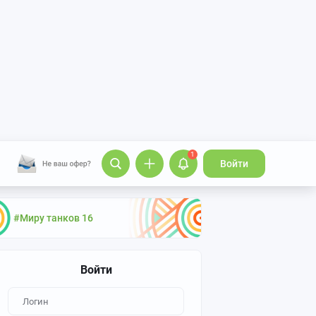
1
Войти
#Миру танков 16
Войти