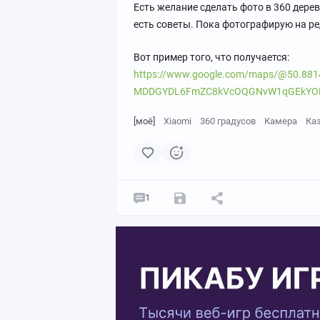
Есть желание сделать фото в 360 дерев
есть советы. Пока фотографирую на ред
Вот пример того, что получается:
https://www.google.com/maps/@50.881
MDDGYDL6FmZC8kVcOQGNvW1qGEkYOKR
[моё]
Xiaomi
360 градусов
Камера
Ка
1