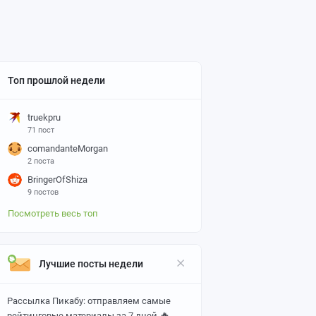
Топ прошлой недели
truekpru
71 пост
comandanteMorgan
2 поста
BringerOfShiza
9 постов
Посмотреть весь топ
Лучшие посты недели
Рассылка Пикабу: отправляем самые
🔥
рейтинговые материалы за 7 дней