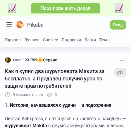
Пора повышать доход
Pikabu
Вход
Горячее
Лучшее
Свежее
Подписки
Блоги
Темы
user11231709
Сервис
Как я купил два шуруповерта Макита за
1
бесплатно, а Продавец получил урок по
защите прав потребителей
9 месяцев назад
0
1. История, начавшаяся с удачи — и подозрения
Листая AliExpress, я наткнулся на «золотую находку» —
шуруповёрт Makita
с двумя аккумуляторами, кейсом,