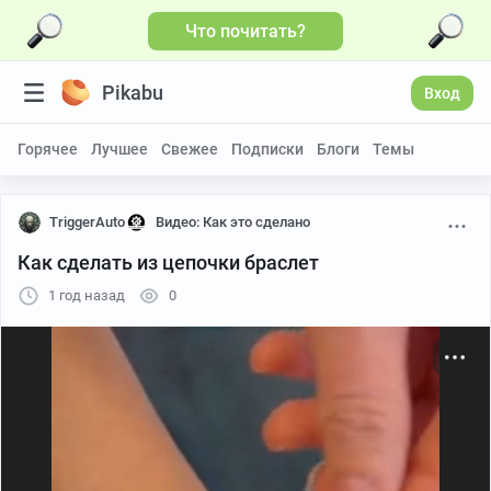
Что почитать?
Больше видео
Pikabu
Вход
Горячее
Лучшее
Свежее
Подписки
Блоги
Темы
TriggerAuto
Видео: Как это сделано
Как сделать из цепочки браслет
1 год назад
0