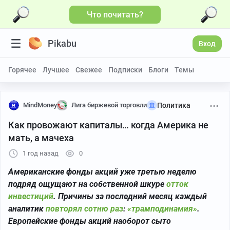
Что почитать?
Pikabu
Вход
Горячее
Лучшее
Свежее
Подписки
Блоги
Темы
MindMoney
Лига биржевой торговли
Политика
Как провожают капиталы… когда Америка не
мать, а мачеха
1 год назад
0
Американские фонды акций уже третью неделю
подряд ощущают на собственной шкуре
отток
инвестиций
. Причины за последний месяц каждый
аналитик
повторял сотню раз
:
«трамподинамия»
.
Европейские фонды акций наоборот сыто