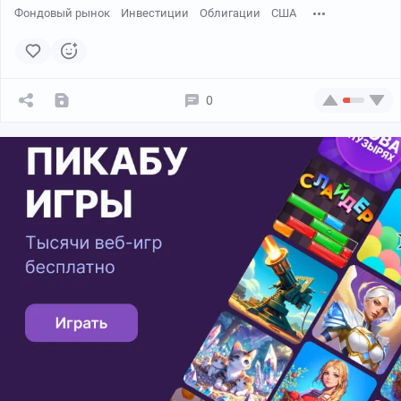
Фондовый рынок
Инвестиции
Облигации
США
0