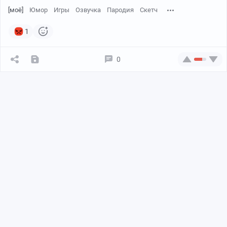
[моё]
Юмор
Игры
Озвучка
Пародия
Скетч
1
0