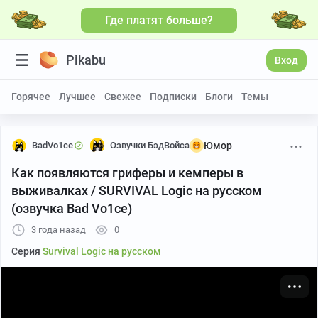
Где платят больше?
Больше видео
Pikabu
Вход
Горячее
Лучшее
Свежее
Подписки
Блоги
Темы
BadVo1ce
Озвучки БэдВойса
Юмор
Как появляются гриферы и кемперы в
выживалках / SURVIVAL Logic на русском
(озвучка Bad Vo1ce)
3 года назад
0
Серия
Survival Logic на русском