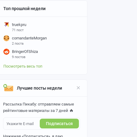
Топ прошлой недели
truekpru
71 пост
comandanteMorgan
2 поста
BringerOfShiza
9 постов
Посмотреть весь топ
Лучшие посты недели
Рассылка Пикабу: отправляем самые
🔥
рейтинговые материалы за 7 дней
Подписаться
Нажимая «Подписаться», я даю