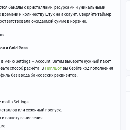
яются бандлы с кристаллами, ресурсами и уникальными
 времени и количеству штук на аккаунт. Сверяйте таймер
соответствовала ожидаемой сумме в корзине.
ns
ов и Gold Pass
D в меню Settings — Account. Затем выберите нужный пакет
овьте способ расчёта. В
ПиплБот
вы берёте код пополнения
филь без ввода банковских реквизитов.
-mail в Settings.
исталлов или сезонный пропуск.
а и валюту зачисления.
ure