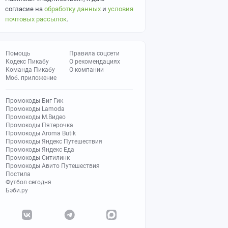
согласие на
обработку данных
и
условия
почтовых рассылок
.
Помощь
Правила соцсети
Кодекс Пикабу
О рекомендациях
Команда Пикабу
О компании
Моб. приложение
Промокоды Биг Гик
Промокоды Lamoda
Промокоды М.Видео
Промокоды Пятерочка
Промокоды Aroma Butik
Промокоды Яндекс Путешествия
Промокоды Яндекс Еда
Промокоды Ситилинк
Промокоды Авито Путешествия
Постила
Футбол сегодня
Бэби.ру