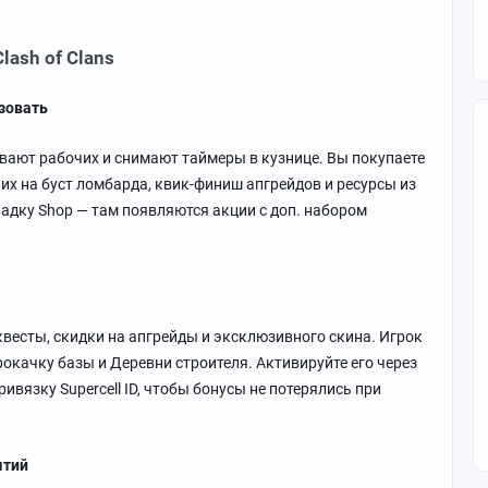
lash of Clans
ьзовать
вают рабочих и снимают таймеры в кузнице. Вы покупаете
 их на буст ломбарда, квик-финиш апгрейдов и ресурсы из
ладку Shop — там появляются акции с доп. набором
весты, скидки на апгрейды и эксклюзивного скина. Игрок
рокачку базы и Деревни строителя. Активируйте его через
ривязку Supercell ID, чтобы бонусы не потерялись при
ытий