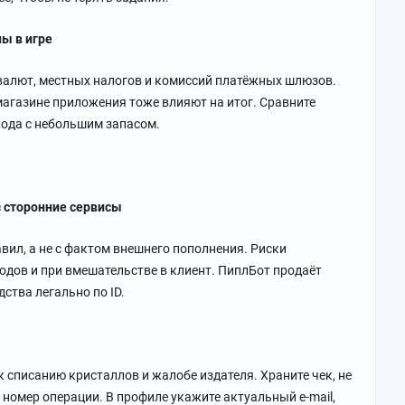
ы в игре
 валют, местных налогов и комиссий платёжных шлюзов.
магазине приложения тоже влияют на итог. Сравните
кода с небольшим запасом.
з сторонние сервисы
ил, а не с фактом внешнего пополнения. Риски
одов и при вмешательстве в клиент. ПиплБот продаёт
ства легально по ID.
 списанию кристаллов и жалобе издателя. Храните чек, не
 номер операции. В профиле укажите актуальный e-mail,