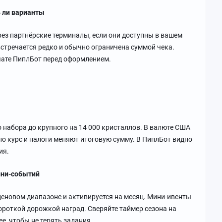
ь ли варианты
ез партнёрские терминалы, если они доступны в вашем
стречается редко и обычно ограничена суммой чека.
чате ПиплБот перед оформлением.
набора до крупного на 14 000 кристаллов. В валюте США
, но курс и налоги меняют итоговую сумму. В ПиплБот видно
ия.
мини-событий
ценовом диапазоне и активируется на месяц. Мини-ивенты
ороткой дорожкой наград. Сверяйте таймер сезона на
ее, чтобы не терять задания.