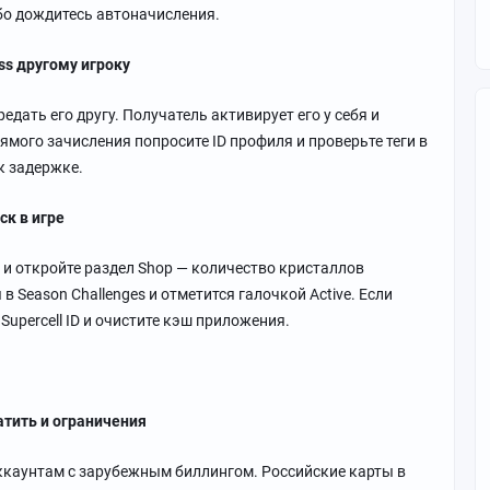
ибо дождитесь автоначисления.
ss другому игроку
едать его другу. Получатель активирует его у себя и
ямого зачисления попросите ID профиля и проверьте теги в
к задержке.
ск в игре
 и откройте раздел Shop — количество кристаллов
в Season Challenges и отметится галочкой Active. Если
Supercell ID и очистите кэш приложения.
атить и ограничения
аккаунтам с зарубежным биллингом. Российские карты в