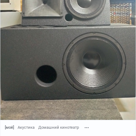
[моё]
Акустика
Домашний кинотеатр